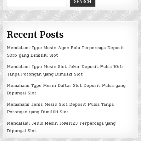
SEARCH
Recent Posts
Mendalami Type Mesin Agen Bola Terpercaya Deposit
50rb yang Dimiliki Slot
Mendalami Type Mesin Slot Joker Deposit Pulsa 10rb
Tanpa Potongan yang Dimiliki Slot
Memahami Type Mesin Daftar Slot Deposit Pulsa yang
Dipunyai Slot
Memahami Jenis Mesin Slot Deposit Pulsa Tanpa
Potongan yang Dimiliki Slot
Mendalami Jenis Mesin Joker123 Terpercaya yang
Dipunyai Slot