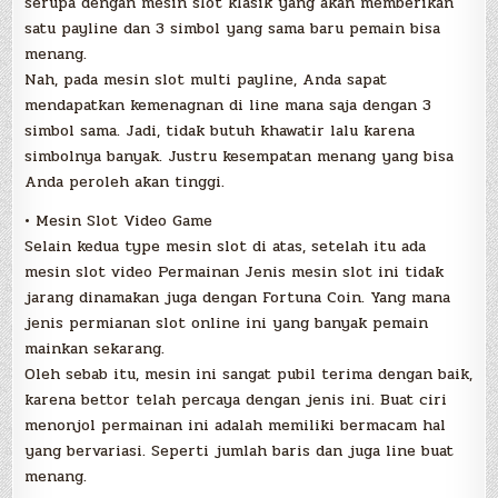
serupa dengan mesin slot klasik yang akan memberikan
satu payline dan 3 simbol yang sama baru pemain bisa
menang.
Nah, pada mesin slot multi payline, Anda sapat
mendapatkan kemenagnan di line mana saja dengan 3
simbol sama. Jadi, tidak butuh khawatir lalu karena
simbolnya banyak. Justru kesempatan menang yang bisa
Anda peroleh akan tinggi.
• Mesin Slot Video Game
Selain kedua type mesin slot di atas, setelah itu ada
mesin slot video Permainan Jenis mesin slot ini tidak
jarang dinamakan juga dengan Fortuna Coin. Yang mana
jenis permianan slot online ini yang banyak pemain
mainkan sekarang.
Oleh sebab itu, mesin ini sangat pubil terima dengan baik,
karena bettor telah percaya dengan jenis ini. Buat ciri
menonjol permainan ini adalah memiliki bermacam hal
yang bervariasi. Seperti jumlah baris dan juga line buat
menang.