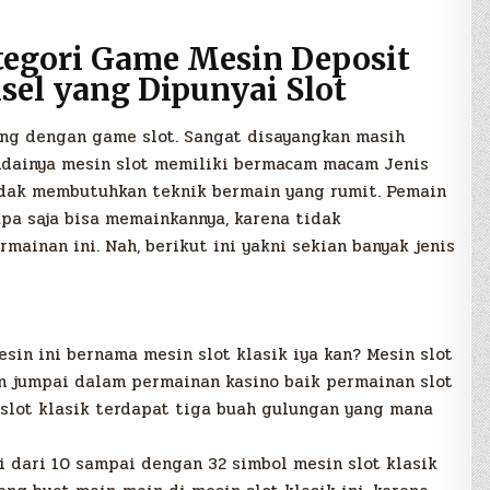
egori Game Mesin Deposit
sel yang Dipunyai Slot
sing dengan game slot. Sangat disayangkan masih
dainya mesin slot memiliki bermacam macam Jenis
tidak membutuhkan teknik bermain yang rumit. Pemain
pa saja bisa memainkannya, karena tidak
inan ini. Nah, berikut ini yakni sekian banyak jenis
sin ini bernama mesin slot klasik iya kan? Mesin slot
in jumpai dalam permainan kasino baik permainan slot
n slot klasik terdapat tiga buah gulungan yang mana
 dari 10 sampai dengan 32 simbol mesin slot klasik