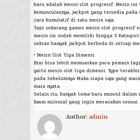
baru adalah mesin slot progresif. Mesin in
kemunculannya, jackpot yang tersedia pada 
cara kumulatif di satu mesin saja.
Tapi sekarang games mesin slot progresif 
mesin ini sudah memiliki hingga 3 Kategori
sekian banyak jackpot berbeda di setiap me
• Mesin Slot Tiga Dimensi
Biar bisa lebih memuaskan para pemain lagi
yaitu mesin slot tiga dimensi. Type terakhi
pada Sebelumnya Maka siapa saja yang main
main nyata.
Selain itu, banyak tema baru muncul dalam m
kaum milenial yang ingin merasakan sensai 
Author:
admin