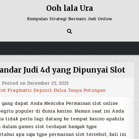
Ooh lala Ura
Kumpulan Strategi Bermain Judi Online
dar Judi 4d yang Dipunyai Slot
Posted on
December 25, 2021
lot Pragmatic Deposit Pulsa Tanpa Potongan
t yang dapat Anda Mencoba Permainan slot online
begitu populer di dunia kasino. Namun saat ini Anda
nda tidak perlu lagi datang ke tempat kasino apabila
u dalam games slot terdapat banyak type
hui apa saja type permainan slot tersebut, kali ini