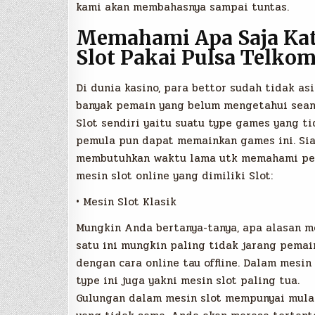
kami akan membahasnya sampai tuntas.
Memahami Apa Saja Kat
Slot Pakai Pulsa Telkom
Di dunia kasino, para bettor sudah tidak a
banyak pemain yang belum mengetahui sean
Slot sendiri yaitu suatu type games yang 
pemula pun dapat memainkan games ini. Sia
membutuhkan waktu lama utk memahami perma
mesin slot online yang dimiliki Slot:
• Mesin Slot Klasik
Mungkin Anda bertanya-tanya, apa alasan me
satu ini mungkin paling tidak jarang pema
dengan cara online tau offline. Dalam mesi
type ini juga yakni mesin slot paling tua.
Gulungan dalam mesin slot mempunyai mulai