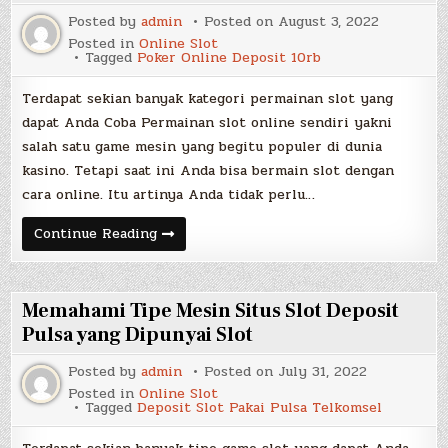
Posted by
admin
Posted on
August 3, 2022
Posted in
Online Slot
Tagged
Poker Online Deposit 10rb
Terdapat sekian banyak kategori permainan slot yang
dapat Anda Coba Permainan slot online sendiri yakni
salah satu game mesin yang begitu populer di dunia
kasino. Tetapi saat ini Anda bisa bermain slot dengan
cara online. Itu artinya Anda tidak perlu…
Mendalami
Continue Reading
Tipe
Mesin
Slot
Joker
Deposit
Memahami Tipe Mesin Situs Slot Deposit
Pulsa
10rb
Pulsa yang Dipunyai Slot
Tanpa
Potongan
Posted by
admin
Posted on
July 31, 2022
yang
Dimiliki
Posted in
Online Slot
Slot
Tagged
Deposit Slot Pakai Pulsa Telkomsel