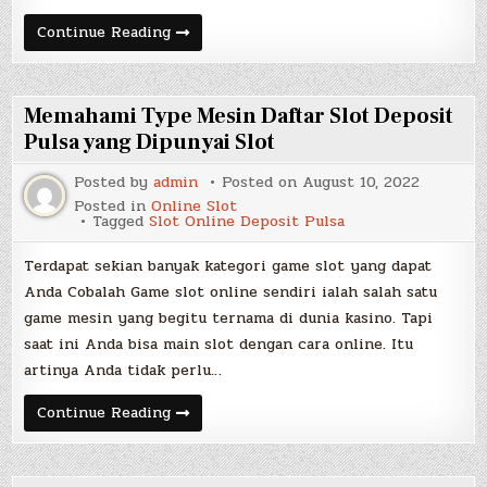
Mendalami
Continue Reading
Type
Mesin
Slot
Joker
Deposit
Memahami Type Mesin Daftar Slot Deposit
Pulsa
10rb
Pulsa yang Dipunyai Slot
Tanpa
Potongan
Posted by
admin
Posted on
August 10, 2022
yang
Dimiliki
Posted in
Online Slot
Slot
Tagged
Slot Online Deposit Pulsa
Terdapat sekian banyak kategori game slot yang dapat
Anda Cobalah Game slot online sendiri ialah salah satu
game mesin yang begitu ternama di dunia kasino. Tapi
saat ini Anda bisa main slot dengan cara online. Itu
artinya Anda tidak perlu…
Memahami
Continue Reading
Type
Mesin
Daftar
Slot