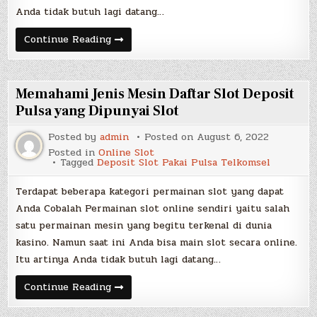
Anda tidak butuh lagi datang…
Mendalami
Continue Reading
Tipe
Mesin
Slot
Online
Deposit
Memahami Jenis Mesin Daftar Slot Deposit
Pulsa
Tanpa
Pulsa yang Dipunyai Slot
Potongan
yang
Posted by
admin
Posted on
August 6, 2022
Dipunyai
Slot
Posted in
Online Slot
Tagged
Deposit Slot Pakai Pulsa Telkomsel
Terdapat beberapa kategori permainan slot yang dapat
Anda Cobalah Permainan slot online sendiri yaitu salah
satu permainan mesin yang begitu terkenal di dunia
kasino. Namun saat ini Anda bisa main slot secara online.
Itu artinya Anda tidak butuh lagi datang…
Memahami
Continue Reading
Jenis
Mesin
Daftar