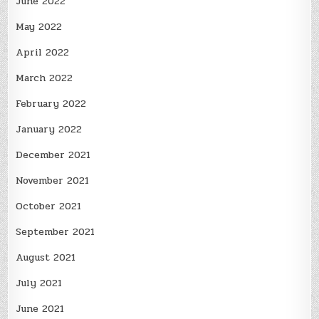
June 2022
May 2022
April 2022
March 2022
February 2022
January 2022
December 2021
November 2021
October 2021
September 2021
August 2021
July 2021
June 2021