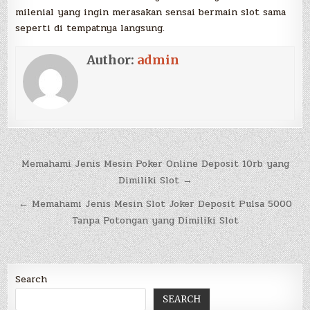
milenial yang ingin merasakan sensai bermain slot sama
seperti di tempatnya langsung.
Author:
admin
Post
Memahami Jenis Mesin Poker Online Deposit 10rb yang
navigation
Dimiliki Slot →
← Memahami Jenis Mesin Slot Joker Deposit Pulsa 5000
Tanpa Potongan yang Dimiliki Slot
Search
SEARCH