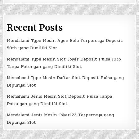
Recent Posts
Mendalami Type Mesin Agen Bola Terpercaya Deposit
50rb yang Dimiliki Slot
Mendalami Type Mesin Slot Joker Deposit Pulsa 10rb
Tanpa Potongan yang Dimiliki Slot
Memahami Type Mesin Daftar Slot Deposit Pulsa yang
Dipunyai Slot
Memahami Jenis Mesin Slot Deposit Pulsa Tanpa
Potongan yang Dimiliki Slot
Mendalami Jenis Mesin Joker123 Terpercaya yang
Dipunyai Slot