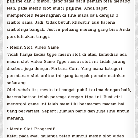
payline dan 3 simbol yang sama baru pemain bisa menang.
Nah, pada mesin slot multi payline, Anda sapat
memperoleh kemenagnan di line mana saja dengan 3
simbol sama. Jadi, tidak butuh khawatir lalu karena
simbolnya banyak. Justru peluang menang yang bisa Anda
peroleh akan tinggi.
• Mesin Slot Video Game
Tidak hanya kedua type mesin slot di atas, kemudian ada
mesin slot video Game Type mesin slot ini tidak jarang
disebut juga dengan Fortuna Coin. Yang mana kategori
permianan slot online ini yang banyak pemain mainkan
sekarang.
Oleh sebab itu, mesin ini sangat pubil terima dengan baik,
karena bettor telah percaya dengan tipe ini. Buat ciri
menonjol game ini ialah memiliki bermacam macam hal
yang bervariasi. Seperti jumlah baris dan juga line untuk
menang.
• Mesin Slot Progresif
Kalau pada awal mulanya telah muncul mesin slot video