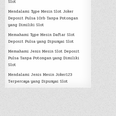
Slot
Mendalami Type Mesin Slot Joker
Deposit Pulsa 10rb Tanpa Potongan
yang Dimiliki Slot
Memahami Type Mesin Daftar Slot
Deposit Pulsa yang Dipunyai Slot
Memahami Jenis Mesin Slot Deposit
Pulsa Tanpa Potongan yang Dimiliki
Slot
Mendalami Jenis Mesin Joker123
Terpercaya yang Dipunyai Slot