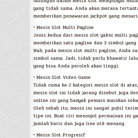
Gulungan dalam mesin slot mempunyai mulai
yang tidak sama. Anda akan merasa tertanta
memberikan penawaran jackpot yang menari
• Mesin Slot Multi Payline
Jenis kedua dari mesin slot yakni multi pay
memberikan satu payline dan 3 simbol yang
Nah, pada mesin slot multi payline, Anda s
simbol sama. Jadi, tidak perlu khawatir la
yang bisa Anda peroleh akan tinggi.
• Mesin Slot Video Game
Tidak cuma ke-2 kategori mesin slot di atas
mesin slot ini tidak jarang disebut juga d
online ini yang banyak pemain mainkan seka
Oleh sebab itu, mesin ini sangat pubil teri
tipe ini. Buat ciri menonjol permainan ini 
jumlah baris dan juga line utk menang.
• Mesin Slot Progresif