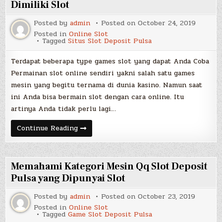
Dimiliki Slot
Slot
Posted by
admin
Posted on
October 24, 2019
Posted in
Online Slot
Tagged
Situs Slot Deposit Pulsa
Terdapat beberapa type games slot yang dapat Anda Coba
Permainan slot online sendiri yakni salah satu games
mesin yang begitu ternama di dunia kasino. Namun saat
ini Anda bisa bermain slot dengan cara online. Itu
artinya Anda tidak perlu lagi…
Memahami
Continue Reading
Kategori
Mesin
Judi
Slot
Deposit
Memahami Kategori Mesin Qq Slot Deposit
Pulsa
Tanpa
Pulsa yang Dipunyai Slot
Potongan
yang
Posted by
admin
Posted on
October 23, 2019
Dimiliki
Slot
Posted in
Online Slot
Tagged
Game Slot Deposit Pulsa