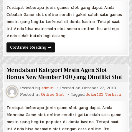
Terdapat beberapa jenis games slot yang dapat Anda
Cobalah Game slot online sendiri yakni salah satu games
mesin yang begitu terkenal di dunia kasino. Tetapi saat
ini Anda bisa main-main slot secara online. Itu artinya
Anda tidak butuh lagi datang…
Memahami
Continue Reading
Kategori
Mesin
Qq
Slot
Deposit
Mendalami Kategori Mesin Agen Slot
Pulsa
yang
Bonus New Member 100 yang Dimiliki Slot
Dipunyai
Slot
Posted by
admin
Posted on
October 23, 2019
Posted in
Online Slot
Tagged
Joker123 Terbaru
Terdapat beberapa jenis game slot yang dapat Anda
Mencoba Game slot online sendiri yaitu salah satu game
mesin yang begitu populer di dunia kasino. Tetapi saat
ini Anda bisa bermain slot dengan cara online. Itu