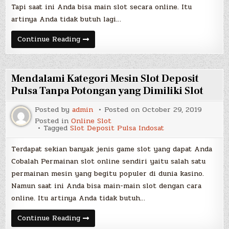
Tapi saat ini Anda bisa main slot secara online. Itu
artinya Anda tidak butuh lagi…
Memahami
Continue Reading
Kategori
Mesin
Slot
Deposit
Pulsa
Mendalami Kategori Mesin Slot Deposit
Indosat
yang
Pulsa Tanpa Potongan yang Dimiliki Slot
Dipunyai
Slot
Posted by
admin
Posted on
October 29, 2019
Posted in
Online Slot
Tagged
Slot Deposit Pulsa Indosat
Terdapat sekian banyak jenis game slot yang dapat Anda
Cobalah Permainan slot online sendiri yaitu salah satu
permainan mesin yang begitu populer di dunia kasino.
Namun saat ini Anda bisa main-main slot dengan cara
online. Itu artinya Anda tidak butuh…
Mendalami
Continue Reading
Kategori