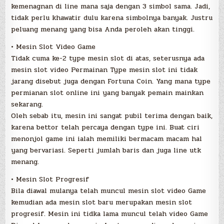
kemenagnan di line mana saja dengan 3 simbol sama. Jadi,
tidak perlu khawatir dulu karena simbolnya banyak. Justru
peluang menang yang bisa Anda peroleh akan tinggi.
• Mesin Slot Video Game
Tidak cuma ke-2 type mesin slot di atas, seterusnya ada
mesin slot video Permainan Type mesin slot ini tidak
jarang disebut juga dengan Fortuna Coin. Yang mana type
permianan slot online ini yang banyak pemain mainkan
sekarang.
Oleh sebab itu, mesin ini sangat pubil terima dengan baik,
karena bettor telah percaya dengan type ini. Buat ciri
menonjol game ini ialah memiliki bermacam macam hal
yang bervariasi. Seperti jumlah baris dan juga line utk
menang.
• Mesin Slot Progresif
Bila diawal mulanya telah muncul mesin slot video Game
kemudian ada mesin slot baru merupakan mesin slot
progresif. Mesin ini tidka lama muncul telah video Game