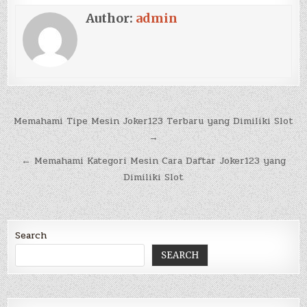
Author:
admin
Post
Memahami Tipe Mesin Joker123 Terbaru yang Dimiliki Slot
navigation
→
← Memahami Kategori Mesin Cara Daftar Joker123 yang
Dimiliki Slot
Search
SEARCH