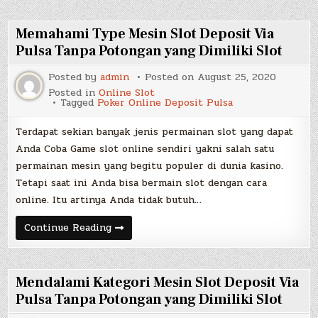
Judi
Slot
Deposit
Memahami Type Mesin Slot Deposit Via
Pulsa
yang
Pulsa Tanpa Potongan yang Dimiliki Slot
Dipunyai
Slot
Posted by
admin
Posted on
August 25, 2020
Posted in
Online Slot
Tagged
Poker Online Deposit Pulsa
Terdapat sekian banyak jenis permainan slot yang dapat
Anda Coba Game slot online sendiri yakni salah satu
permainan mesin yang begitu populer di dunia kasino.
Tetapi saat ini Anda bisa bermain slot dengan cara
online. Itu artinya Anda tidak butuh…
Memahami
Continue Reading
Type
Mesin
Slot
Deposit
Via
Mendalami Kategori Mesin Slot Deposit Via
Pulsa
Tanpa
Pulsa Tanpa Potongan yang Dimiliki Slot
Potongan
yang