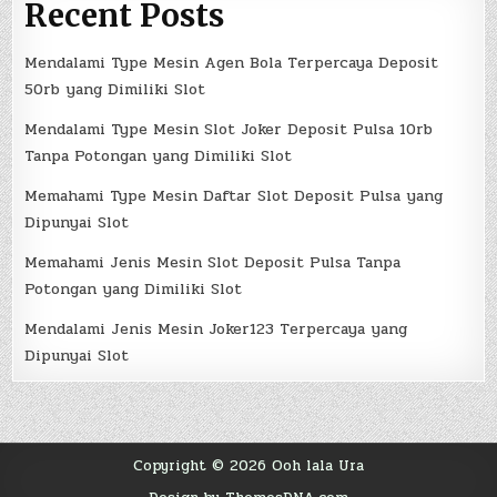
Recent Posts
Mendalami Type Mesin Agen Bola Terpercaya Deposit
50rb yang Dimiliki Slot
Mendalami Type Mesin Slot Joker Deposit Pulsa 10rb
Tanpa Potongan yang Dimiliki Slot
Memahami Type Mesin Daftar Slot Deposit Pulsa yang
Dipunyai Slot
Memahami Jenis Mesin Slot Deposit Pulsa Tanpa
Potongan yang Dimiliki Slot
Mendalami Jenis Mesin Joker123 Terpercaya yang
Dipunyai Slot
Copyright © 2026 Ooh lala Ura