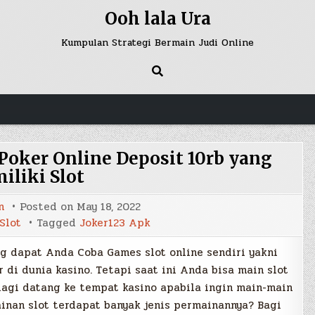
Ooh lala Ura
Kumpulan Strategi Bermain Judi Online
oker Online Deposit 10rb yang
iliki Slot
n
Posted on
May 18, 2022
Slot
Tagged
Joker123 Apk
g dapat Anda Coba Games slot online sendiri yakni
di dunia kasino. Tetapi saat ini Anda bisa main slot
 lagi datang ke tempat kasino apabila ingin main-main
inan slot terdapat banyak jenis permainannya? Bagi