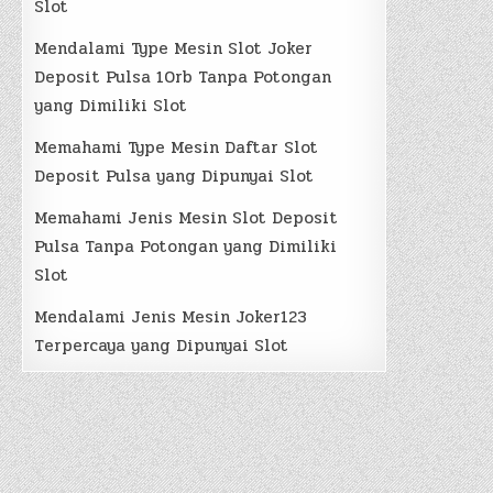
Slot
Mendalami Type Mesin Slot Joker
Deposit Pulsa 10rb Tanpa Potongan
yang Dimiliki Slot
Memahami Type Mesin Daftar Slot
Deposit Pulsa yang Dipunyai Slot
Memahami Jenis Mesin Slot Deposit
Pulsa Tanpa Potongan yang Dimiliki
Slot
Mendalami Jenis Mesin Joker123
Terpercaya yang Dipunyai Slot