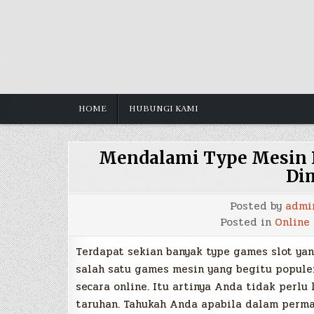
Skip
to
content
HOME
HUBUNGI KAMI
Mendalami Type Mesin P
Dim
Posted by
admi
Posted in
Online 
Terdapat sekian banyak type games slot yan
salah satu games mesin yang begitu populer 
secara online. Itu artinya Anda tidak perlu
taruhan. Tahukah Anda apabila dalam perma