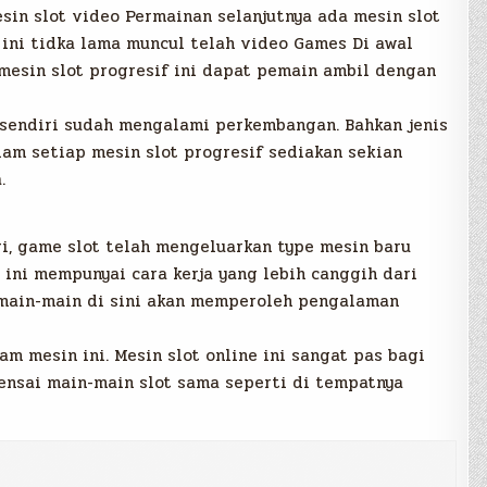
sin slot video Permainan selanjutnya ada mesin slot
 ini tidka lama muncul telah video Games Di awal
mesin slot progresif ini dapat pemain ambil dengan
sendiri sudah mengalami perkembangan. Bahkan jenis
lam setiap mesin slot progresif sediakan sekian
.
i, game slot telah mengeluarkan type mesin baru
r ini mempunyai cara kerja yang lebih canggih dari
 main-main di sini akan memperoleh pengalaman
am mesin ini. Mesin slot online ini sangat pas bagi
ensai main-main slot sama seperti di tempatnya