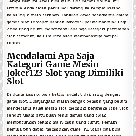
Tetapi saat ini Anda bisa main slot secara online. Itu
artinya Anda tidak perlu lagi datang ke tempat kasino
kalau ingin main taruhan. Tahukah Anda seandainya dalam
games slot terdapat banyak kategori permainannya? Bagi
Anda yang belum mengetahui apa saja kategori permainan
slot tersebut, kali ini kita akan membahasnya sampai
tuntas.
Mendalami Apa Saja
Kategori Game Mesin
Joker123 Slot yang Dimiliki
Slot
Di dunia kasino, para bettor sudah tidak asing dengan
game slot. Disayangkan masih banyak pemain yang belum
mengetahui kalau mesin slot memiliki beraneka Tipe Slot
sendiri yakni satu buah jenis games yang tidak
membutuhkan teknik main-main yang rumit. Pemain
pemula pun dapat memainkan game ini. Siapa saja bisa