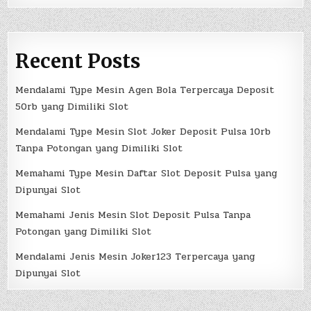
Recent Posts
Mendalami Type Mesin Agen Bola Terpercaya Deposit
50rb yang Dimiliki Slot
Mendalami Type Mesin Slot Joker Deposit Pulsa 10rb
Tanpa Potongan yang Dimiliki Slot
Memahami Type Mesin Daftar Slot Deposit Pulsa yang
Dipunyai Slot
Memahami Jenis Mesin Slot Deposit Pulsa Tanpa
Potongan yang Dimiliki Slot
Mendalami Jenis Mesin Joker123 Terpercaya yang
Dipunyai Slot