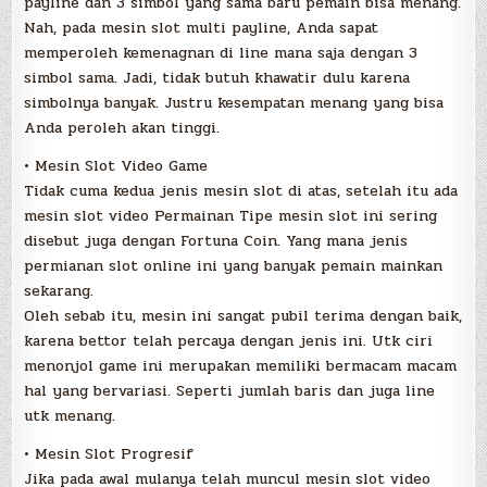
payline dan 3 simbol yang sama baru pemain bisa menang.
Nah, pada mesin slot multi payline, Anda sapat
memperoleh kemenagnan di line mana saja dengan 3
simbol sama. Jadi, tidak butuh khawatir dulu karena
simbolnya banyak. Justru kesempatan menang yang bisa
Anda peroleh akan tinggi.
• Mesin Slot Video Game
Tidak cuma kedua jenis mesin slot di atas, setelah itu ada
mesin slot video Permainan Tipe mesin slot ini sering
disebut juga dengan Fortuna Coin. Yang mana jenis
permianan slot online ini yang banyak pemain mainkan
sekarang.
Oleh sebab itu, mesin ini sangat pubil terima dengan baik,
karena bettor telah percaya dengan jenis ini. Utk ciri
menonjol game ini merupakan memiliki bermacam macam
hal yang bervariasi. Seperti jumlah baris dan juga line
utk menang.
• Mesin Slot Progresif
Jika pada awal mulanya telah muncul mesin slot video