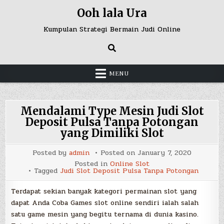
Skip
Ooh lala Ura
to
content
Kumpulan Strategi Bermain Judi Online
MENU
Mendalami Type Mesin Judi Slot
Deposit Pulsa Tanpa Potongan
yang Dimiliki Slot
Posted by
admin
Posted on
January 7, 2020
Posted in
Online Slot
Tagged
Judi Slot Deposit Pulsa Tanpa Potongan
Terdapat sekian banyak kategori permainan slot yang
dapat Anda Coba Games slot online sendiri ialah salah
satu game mesin yang begitu ternama di dunia kasino.