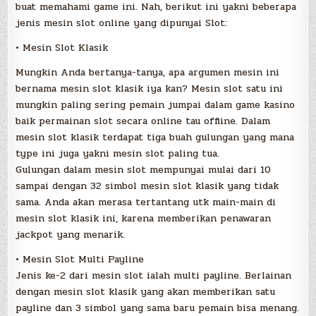
buat memahami game ini. Nah, berikut ini yakni beberapa
jenis mesin slot online yang dipunyai Slot:
• Mesin Slot Klasik
Mungkin Anda bertanya-tanya, apa argumen mesin ini
bernama mesin slot klasik iya kan? Mesin slot satu ini
mungkin paling sering pemain jumpai dalam game kasino
baik permainan slot secara online tau offline. Dalam
mesin slot klasik terdapat tiga buah gulungan yang mana
type ini juga yakni mesin slot paling tua.
Gulungan dalam mesin slot mempunyai mulai dari 10
sampai dengan 32 simbol mesin slot klasik yang tidak
sama. Anda akan merasa tertantang utk main-main di
mesin slot klasik ini, karena memberikan penawaran
jackpot yang menarik.
• Mesin Slot Multi Payline
Jenis ke-2 dari mesin slot ialah multi payline. Berlainan
dengan mesin slot klasik yang akan memberikan satu
payline dan 3 simbol yang sama baru pemain bisa menang.