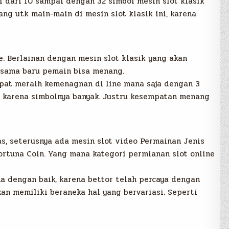
 dari 10 sampai dengan 32 simbol mesin slot klasik
ng utk main-main di mesin slot klasik ini, karena
ne. Berlainan dengan mesin slot klasik yang akan
 sama baru pemain bisa menang.
apat meraih kemenagnan di line mana saja dengan 3
lu karena simbolnya banyak. Justru kesempatan menang
as, seterusnya ada mesin slot video Permainan Jenis
Fortuna Coin. Yang mana kategori permianan slot online
ma dengan baik, karena bettor telah percaya dengan
kan memiliki beraneka hal yang bervariasi. Seperti