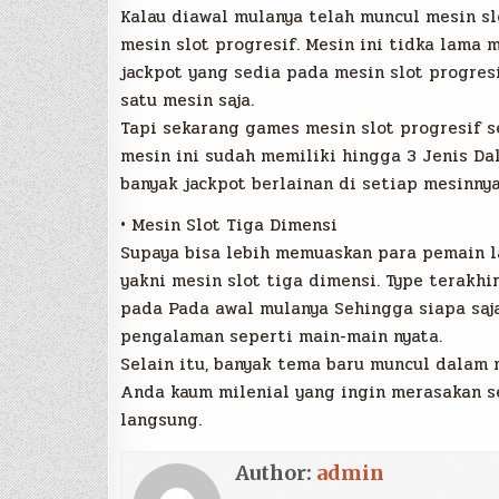
Kalau diawal mulanya telah muncul mesin s
mesin slot progresif. Mesin ini tidka lama
jackpot yang sedia pada mesin slot progres
satu mesin saja.
Tapi sekarang games mesin slot progresif 
mesin ini sudah memiliki hingga 3 Jenis Da
banyak jackpot berlainan di setiap mesinnya
• Mesin Slot Tiga Dimensi
Supaya bisa lebih memuaskan para pemain l
yakni mesin slot tiga dimensi. Type terakhi
pada Pada awal mulanya Sehingga siapa saj
pengalaman seperti main-main nyata.
Selain itu, banyak tema baru muncul dalam m
Anda kaum milenial yang ingin merasakan s
langsung.
Author:
admin