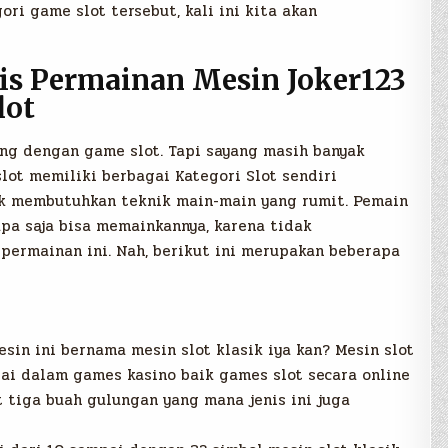
ri game slot tersebut, kali ini kita akan
is Permainan Mesin Joker123
lot
sing dengan game slot. Tapi sayang masih banyak
ot memiliki berbagai Kategori Slot sendiri
ak membutuhkan teknik main-main yang rumit. Pemain
pa saja bisa memainkannya, karena tidak
ermainan ini. Nah, berikut ini merupakan beberapa
sin ini bernama mesin slot klasik iya kan? Mesin slot
ai dalam games kasino baik games slot secara online
at tiga buah gulungan yang mana jenis ini juga