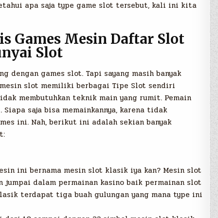
hui apa saja type game slot tersebut, kali ini kita
s Games Mesin Daftar Slot
nyai Slot
sing dengan games slot. Tapi sayang masih banyak
esin slot memiliki berbagai Tipe Slot sendiri
tidak membutuhkan teknik main yang rumit. Pemain
 Siapa saja bisa memainkannya, karena tidak
 ini. Nah, berikut ini adalah sekian banyak
t:
sin ini bernama mesin slot klasik iya kan? Mesin slot
in jumpai dalam permainan kasino baik permainan slot
 klasik terdapat tiga buah gulungan yang mana type ini