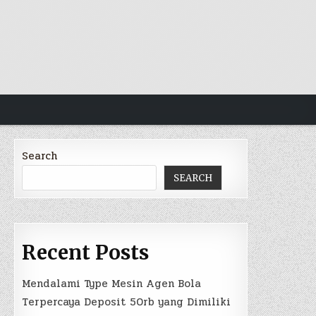
Search
SEARCH
Recent Posts
Mendalami Type Mesin Agen Bola
Terpercaya Deposit 50rb yang Dimiliki