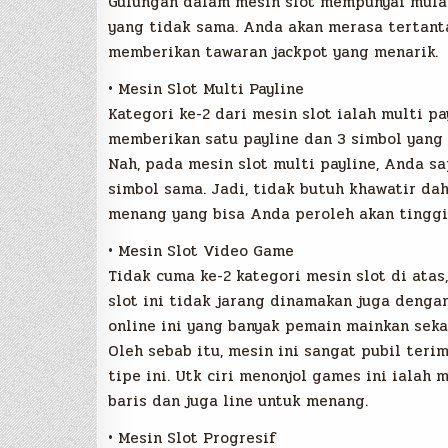
Gulungan dalam mesin slot mempunyai mulai
yang tidak sama. Anda akan merasa tertanta
memberikan tawaran jackpot yang menarik.
• Mesin Slot Multi Payline
Kategori ke-2 dari mesin slot ialah multi p
memberikan satu payline dan 3 simbol yang
Nah, pada mesin slot multi payline, Anda s
simbol sama. Jadi, tidak butuh khawatir da
menang yang bisa Anda peroleh akan tinggi
• Mesin Slot Video Game
Tidak cuma ke-2 kategori mesin slot di atas
slot ini tidak jarang dinamakan juga denga
online ini yang banyak pemain mainkan seka
Oleh sebab itu, mesin ini sangat pubil teri
tipe ini. Utk ciri menonjol games ini ialah
baris dan juga line untuk menang.
• Mesin Slot Progresif