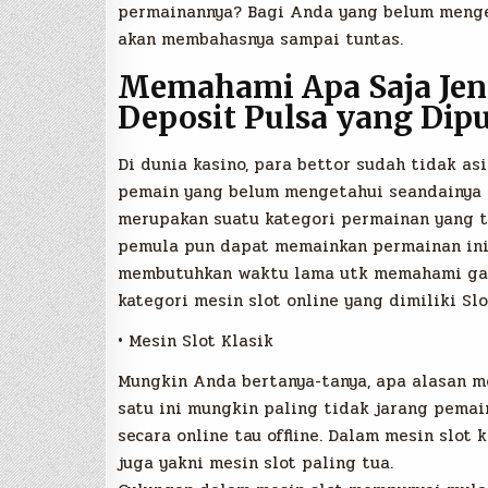
permainannya? Bagi Anda yang belum mengeta
akan membahasnya sampai tuntas.
Memahami Apa Saja Jeni
Deposit Pulsa yang Dipu
Di dunia kasino, para bettor sudah tidak a
pemain yang belum mengetahui seandainya m
merupakan suatu kategori permainan yang 
pemula pun dapat memainkan permainan ini.
membutuhkan waktu lama utk memahami games
kategori mesin slot online yang dimiliki Slo
• Mesin Slot Klasik
Mungkin Anda bertanya-tanya, apa alasan me
satu ini mungkin paling tidak jarang pema
secara online tau offline. Dalam mesin slot
juga yakni mesin slot paling tua.