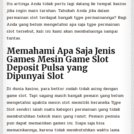
Itu artinya Anda tidak perlu lagi datang ke tempat kasino
jika ingin main taruhan. Tahukah Anda jika dalam
permainan slot terdapat banyak type permainannya? Bagi
Anda yang belum mengetahui apa saja type permainan
slot tersebut, kali ini kami akan membahasnya sampai
tuntas.
Memahami Apa Saja Jenis
Games Mesin Game Slot
Deposit Pulsa yang
Dipunyai Slot
Di dunia kasino, para bettor sudah tidak asing dengan
game slot. Tapi sayang masih banyak pemain yang belum
mengetahui apabila mesin slot memiliki beraneka Type
Slot sendiri ialah suatu kategori permainan yang tidak
membutuhkan teknik main yang rumit. Pemain pemula
pun dapat memainkan games ini. Siapa saja bisa
memainkannya, karena tidak membutuhkan waktu lama