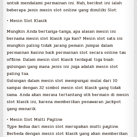
untuk mendalami permainan ini. Nah, berikut ini ialah
beberapa jenis mesin slot online yang dimiliki Slot:
• Mesin Slot Klasik
Mungkin Anda bertanya-tanya, apa alasan mesin ini
bernama mesin slot klasik iya kan? Mesin slot satu ini
mungkin paling tidak jarang pemain jumpai dalam
permainan kasino baik permainan slot secara online tau
offline. Dalam mesin slot klasik terdapat tiga buah
gulungan yang mana jenis ini juga adalah mesin slot
paling tua.
Gulungan dalam mesin slot mempunyai mulai dari 10
sampai dengan 32 simbol mesin slot klasik yang tidak
sama. Anda akan merasa tertantang utk bermain di mesin
slot klasik ini, karena memberikan penawaran jackpot
yang menarik.
• Mesin Slot Multi Payline
Type kedua dari mesin slot merupakan multi payline.
Berbeda dengan mesin slot klasik yang akan memberikan