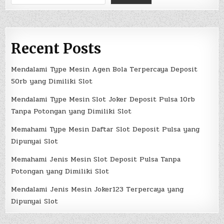
Recent Posts
Mendalami Type Mesin Agen Bola Terpercaya Deposit
50rb yang Dimiliki Slot
Mendalami Type Mesin Slot Joker Deposit Pulsa 10rb
Tanpa Potongan yang Dimiliki Slot
Memahami Type Mesin Daftar Slot Deposit Pulsa yang
Dipunyai Slot
Memahami Jenis Mesin Slot Deposit Pulsa Tanpa
Potongan yang Dimiliki Slot
Mendalami Jenis Mesin Joker123 Terpercaya yang
Dipunyai Slot