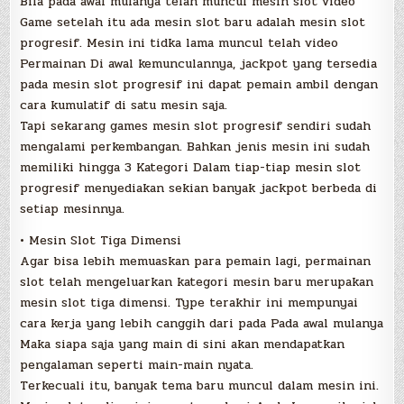
Bila pada awal mulanya telah muncul mesin slot video
Game setelah itu ada mesin slot baru adalah mesin slot
progresif. Mesin ini tidka lama muncul telah video
Permainan Di awal kemunculannya, jackpot yang tersedia
pada mesin slot progresif ini dapat pemain ambil dengan
cara kumulatif di satu mesin saja.
Tapi sekarang games mesin slot progresif sendiri sudah
mengalami perkembangan. Bahkan jenis mesin ini sudah
memiliki hingga 3 Kategori Dalam tiap-tiap mesin slot
progresif menyediakan sekian banyak jackpot berbeda di
setiap mesinnya.
• Mesin Slot Tiga Dimensi
Agar bisa lebih memuaskan para pemain lagi, permainan
slot telah mengeluarkan kategori mesin baru merupakan
mesin slot tiga dimensi. Type terakhir ini mempunyai
cara kerja yang lebih canggih dari pada Pada awal mulanya
Maka siapa saja yang main di sini akan mendapatkan
pengalaman seperti main-main nyata.
Terkecuali itu, banyak tema baru muncul dalam mesin ini.