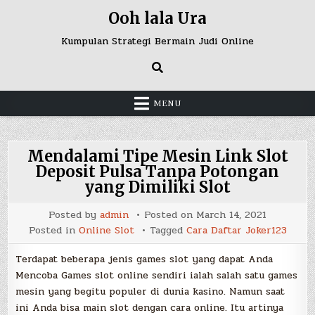
Skip
Ooh lala Ura
to
content
Kumpulan Strategi Bermain Judi Online
MENU
Mendalami Tipe Mesin Link Slot
Deposit Pulsa Tanpa Potongan
yang Dimiliki Slot
Posted by
admin
Posted on
March 14, 2021
Posted in
Online Slot
Tagged
Cara Daftar Joker123
Terdapat beberapa jenis games slot yang dapat Anda
Mencoba Games slot online sendiri ialah salah satu games
mesin yang begitu populer di dunia kasino. Namun saat
ini Anda bisa main slot dengan cara online. Itu artinya