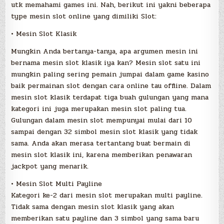
utk memahami games ini. Nah, berikut ini yakni beberapa
type mesin slot online yang dimiliki Slot:
• Mesin Slot Klasik
Mungkin Anda bertanya-tanya, apa argumen mesin ini
bernama mesin slot klasik iya kan? Mesin slot satu ini
mungkin paling sering pemain jumpai dalam game kasino
baik permainan slot dengan cara online tau offline. Dalam
mesin slot klasik terdapat tiga buah gulungan yang mana
kategori ini juga merupakan mesin slot paling tua.
Gulungan dalam mesin slot mempunyai mulai dari 10
sampai dengan 32 simbol mesin slot klasik yang tidak
sama. Anda akan merasa tertantang buat bermain di
mesin slot klasik ini, karena memberikan penawaran
jackpot yang menarik.
• Mesin Slot Multi Payline
Kategori ke-2 dari mesin slot merupakan multi payline.
Tidak sama dengan mesin slot klasik yang akan
memberikan satu payline dan 3 simbol yang sama baru