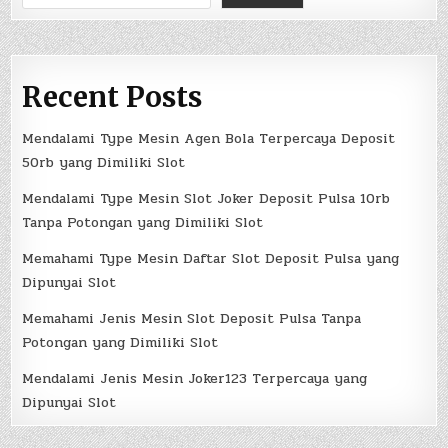
Recent Posts
Mendalami Type Mesin Agen Bola Terpercaya Deposit
50rb yang Dimiliki Slot
Mendalami Type Mesin Slot Joker Deposit Pulsa 10rb
Tanpa Potongan yang Dimiliki Slot
Memahami Type Mesin Daftar Slot Deposit Pulsa yang
Dipunyai Slot
Memahami Jenis Mesin Slot Deposit Pulsa Tanpa
Potongan yang Dimiliki Slot
Mendalami Jenis Mesin Joker123 Terpercaya yang
Dipunyai Slot