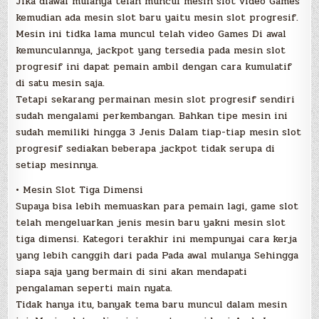
Jika diawal mulanya telah muncul mesin slot video Games
kemudian ada mesin slot baru yaitu mesin slot progresif.
Mesin ini tidka lama muncul telah video Games Di awal
kemunculannya, jackpot yang tersedia pada mesin slot
progresif ini dapat pemain ambil dengan cara kumulatif
di satu mesin saja.
Tetapi sekarang permainan mesin slot progresif sendiri
sudah mengalami perkembangan. Bahkan tipe mesin ini
sudah memiliki hingga 3 Jenis Dalam tiap-tiap mesin slot
progresif sediakan beberapa jackpot tidak serupa di
setiap mesinnya.
• Mesin Slot Tiga Dimensi
Supaya bisa lebih memuaskan para pemain lagi, game slot
telah mengeluarkan jenis mesin baru yakni mesin slot
tiga dimensi. Kategori terakhir ini mempunyai cara kerja
yang lebih canggih dari pada Pada awal mulanya Sehingga
siapa saja yang bermain di sini akan mendapati
pengalaman seperti main nyata.
Tidak hanya itu, banyak tema baru muncul dalam mesin