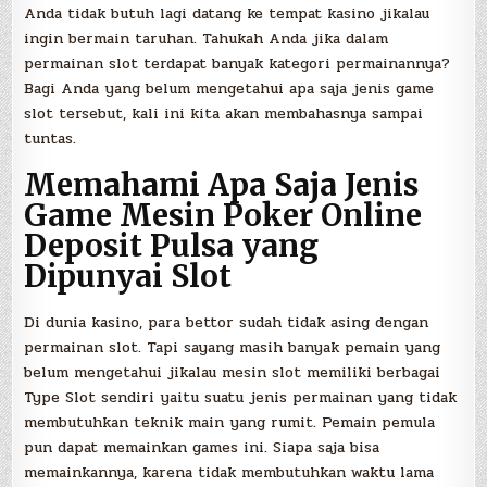
Anda tidak butuh lagi datang ke tempat kasino jikalau
ingin bermain taruhan. Tahukah Anda jika dalam
permainan slot terdapat banyak kategori permainannya?
Bagi Anda yang belum mengetahui apa saja jenis game
slot tersebut, kali ini kita akan membahasnya sampai
tuntas.
Memahami Apa Saja Jenis
Game Mesin Poker Online
Deposit Pulsa yang
Dipunyai Slot
Di dunia kasino, para bettor sudah tidak asing dengan
permainan slot. Tapi sayang masih banyak pemain yang
belum mengetahui jikalau mesin slot memiliki berbagai
Type Slot sendiri yaitu suatu jenis permainan yang tidak
membutuhkan teknik main yang rumit. Pemain pemula
pun dapat memainkan games ini. Siapa saja bisa
memainkannya, karena tidak membutuhkan waktu lama