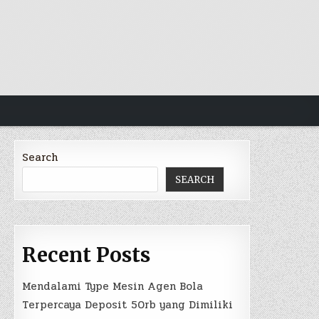
Search
SEARCH
Recent Posts
Mendalami Type Mesin Agen Bola
Terpercaya Deposit 50rb yang Dimiliki