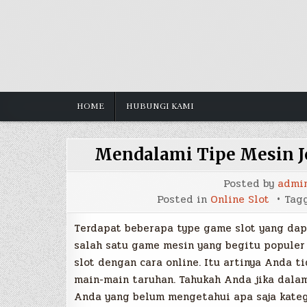
Skip
to
content
HOME
HUBUNGI KAMI
Mendalami Tipe Mesin Jo
Posted by
admi
Posted in
Online Slot
Tag
Terdapat beberapa type game slot yang dapa
salah satu game mesin yang begitu populer 
slot dengan cara online. Itu artinya Anda t
main-main taruhan. Tahukah Anda jika dala
Anda yang belum mengetahui apa saja katego