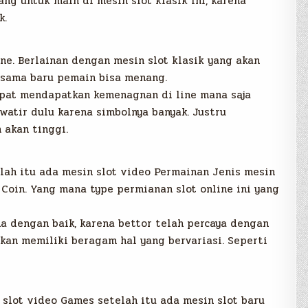
ng untuk main di mesin slot klasik ini, karena
k.
ine. Berlainan dengan mesin slot klasik yang akan
 sama baru pemain bisa menang.
sapat mendapatkan kemenagnan di line mana saja
watir dulu karena simbolnya banyak. Justru
akan tinggi.
telah itu ada mesin slot video Permainan Jenis mesin
 Coin. Yang mana type permianan slot online ini yang
ma dengan baik, karena bettor telah percaya dengan
akan memiliki beragam hal yang bervariasi. Seperti
slot video Games setelah itu ada mesin slot baru