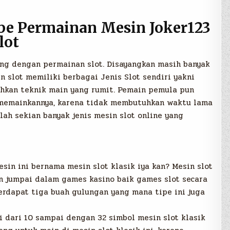
pe Permainan Mesin Joker123
lot
sing dengan permainan slot. Disayangkan masih banyak
 slot memiliki berbagai Jenis Slot sendiri yakni
hkan teknik main yang rumit. Pemain pemula pun
 memainkannya, karena tidak membutuhkan waktu lama
lah sekian banyak jenis mesin slot online yang
sin ini bernama mesin slot klasik iya kan? Mesin slot
n jumpai dalam games kasino baik games slot secara
 terdapat tiga buah gulungan yang mana tipe ini juga
 dari 10 sampai dengan 32 simbol mesin slot klasik