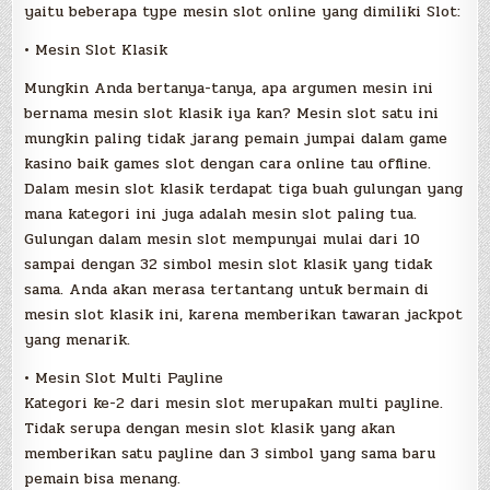
yaitu beberapa type mesin slot online yang dimiliki Slot:
• Mesin Slot Klasik
Mungkin Anda bertanya-tanya, apa argumen mesin ini
bernama mesin slot klasik iya kan? Mesin slot satu ini
mungkin paling tidak jarang pemain jumpai dalam game
kasino baik games slot dengan cara online tau offline.
Dalam mesin slot klasik terdapat tiga buah gulungan yang
mana kategori ini juga adalah mesin slot paling tua.
Gulungan dalam mesin slot mempunyai mulai dari 10
sampai dengan 32 simbol mesin slot klasik yang tidak
sama. Anda akan merasa tertantang untuk bermain di
mesin slot klasik ini, karena memberikan tawaran jackpot
yang menarik.
• Mesin Slot Multi Payline
Kategori ke-2 dari mesin slot merupakan multi payline.
Tidak serupa dengan mesin slot klasik yang akan
memberikan satu payline dan 3 simbol yang sama baru
pemain bisa menang.