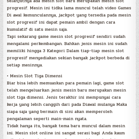
selanjutnya ada mesin slot baru merupakan mesin slot
progresif. Mesin ini tidka lama muncul telah video Games
Di awal kemunculannya, jackpot yang tersedia pada mesin
slot progresif ini dapat pemain ambil dengan cara
kumulatif di satu mesin saja.
Tapi sekarang game mesin slot progresif sendiri sudah
mengalami perkembangan. Bahkan jenis mesin ini sudah
memiliki hingga 3 Kategori Dalam tiap-tiap mesin slot
progresif menyediakan sekian banyak jackpot berbeda di
setiap mesinnya.
• Mesin Slot Tiga Dimensi
Biar bisa lebih memuaskan para pemain lagi, game slot
telah mengeluarkan jenis mesin baru merupakan mesin
slot tiga dimensi. Jenis terakhir ini mempunyai cara
kerja yang lebih canggih dari pada Diawal mulanya Maka
siapa saja yang bermain di sini akan memperoleh
pengalaman seperti main-main nyata.
Tidak hanya itu, banyak tema baru muncul dalam mesin
ini. Mesin slot online ini sangat serasi bagi Anda kaum