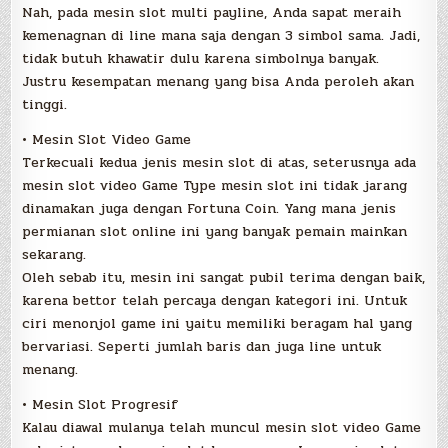
Nah, pada mesin slot multi payline, Anda sapat meraih
kemenagnan di line mana saja dengan 3 simbol sama. Jadi,
tidak butuh khawatir dulu karena simbolnya banyak.
Justru kesempatan menang yang bisa Anda peroleh akan
tinggi.
• Mesin Slot Video Game
Terkecuali kedua jenis mesin slot di atas, seterusnya ada
mesin slot video Game Type mesin slot ini tidak jarang
dinamakan juga dengan Fortuna Coin. Yang mana jenis
permianan slot online ini yang banyak pemain mainkan
sekarang.
Oleh sebab itu, mesin ini sangat pubil terima dengan baik,
karena bettor telah percaya dengan kategori ini. Untuk
ciri menonjol game ini yaitu memiliki beragam hal yang
bervariasi. Seperti jumlah baris dan juga line untuk
menang.
• Mesin Slot Progresif
Kalau diawal mulanya telah muncul mesin slot video Game