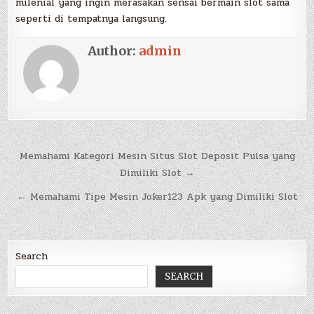
milenial yang ingin merasakan sensai bermain slot sama
seperti di tempatnya langsung.
Author:
admin
Post
Memahami Kategori Mesin Situs Slot Deposit Pulsa yang
navigation
Dimiliki Slot →
← Memahami Tipe Mesin Joker123 Apk yang Dimiliki Slot
Search
SEARCH