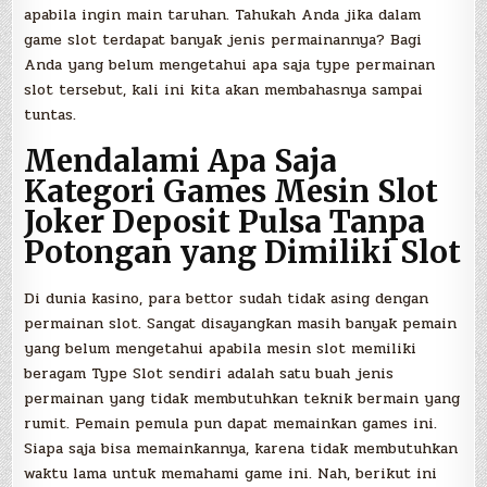
apabila ingin main taruhan. Tahukah Anda jika dalam
game slot terdapat banyak jenis permainannya? Bagi
Anda yang belum mengetahui apa saja type permainan
slot tersebut, kali ini kita akan membahasnya sampai
tuntas.
Mendalami Apa Saja
Kategori Games Mesin Slot
Joker Deposit Pulsa Tanpa
Potongan yang Dimiliki Slot
Di dunia kasino, para bettor sudah tidak asing dengan
permainan slot. Sangat disayangkan masih banyak pemain
yang belum mengetahui apabila mesin slot memiliki
beragam Type Slot sendiri adalah satu buah jenis
permainan yang tidak membutuhkan teknik bermain yang
rumit. Pemain pemula pun dapat memainkan games ini.
Siapa saja bisa memainkannya, karena tidak membutuhkan
waktu lama untuk memahami game ini. Nah, berikut ini