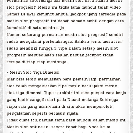
Permainan seterusnya ada mesin slot baru adalah mesin
slot progresif. Mesin ini tidka lama muncul telah video
Games Di awal kemunculannya, jackpot yang tersedia pada
mesin slot progresif ini dapat pemain ambil dengan cara
kumulatif di satu mesin saja.
Namun sekarang permainan mesin slot progresif sendiri
sudah mengalami perkembangan. Bahkan jenis mesin ini
sudah memiliki hingga 3 Tipe Dalam setiap mesin slot
progresif menyediakan sekian banyak jackpot tidak
serupa di tiap-tiap mesinnya.
• Mesin Slot Tiga Dimensi
Biar bisa lebih memuaskan para pemain lagi, permainan
slot telah mengeluarkan tipe mesin baru yakni mesin
slot tiga dimensi. Type terakhir ini mempunyai cara kerja
yang lebih canggih dari pada Diawal mulanya Sehingga
siapa saja yang main-main di sini akan memperoleh
pengalaman seperti bermain nyata.
Tidak cuma itu, banyak tema baru muncul dalam mesin ini.
Mesin slot online ini sangat tepat bagi Anda kaum