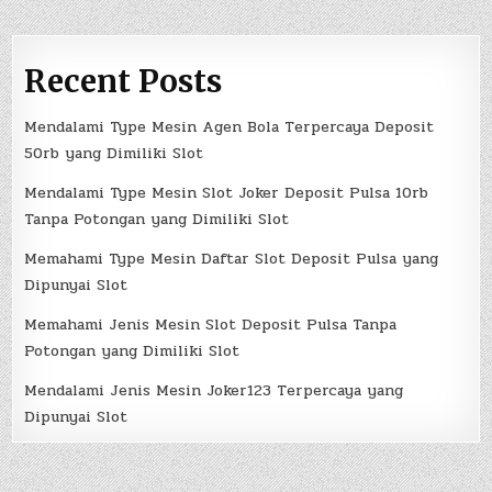
Recent Posts
Mendalami Type Mesin Agen Bola Terpercaya Deposit
50rb yang Dimiliki Slot
Mendalami Type Mesin Slot Joker Deposit Pulsa 10rb
Tanpa Potongan yang Dimiliki Slot
Memahami Type Mesin Daftar Slot Deposit Pulsa yang
Dipunyai Slot
Memahami Jenis Mesin Slot Deposit Pulsa Tanpa
Potongan yang Dimiliki Slot
Mendalami Jenis Mesin Joker123 Terpercaya yang
Dipunyai Slot