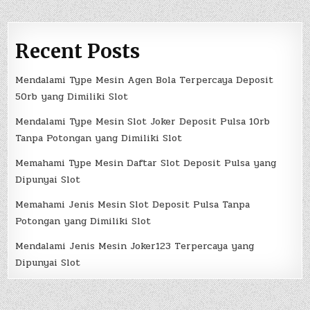
Recent Posts
Mendalami Type Mesin Agen Bola Terpercaya Deposit
50rb yang Dimiliki Slot
Mendalami Type Mesin Slot Joker Deposit Pulsa 10rb
Tanpa Potongan yang Dimiliki Slot
Memahami Type Mesin Daftar Slot Deposit Pulsa yang
Dipunyai Slot
Memahami Jenis Mesin Slot Deposit Pulsa Tanpa
Potongan yang Dimiliki Slot
Mendalami Jenis Mesin Joker123 Terpercaya yang
Dipunyai Slot