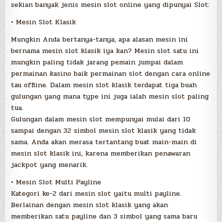
sekian banyak jenis mesin slot online yang dipunyai Slot:
• Mesin Slot Klasik
Mungkin Anda bertanya-tanya, apa alasan mesin ini
bernama mesin slot klasik iya kan? Mesin slot satu ini
mungkin paling tidak jarang pemain jumpai dalam
permainan kasino baik permainan slot dengan cara online
tau offline. Dalam mesin slot klasik terdapat tiga buah
gulungan yang mana type ini juga ialah mesin slot paling
tua.
Gulungan dalam mesin slot mempunyai mulai dari 10
sampai dengan 32 simbol mesin slot klasik yang tidak
sama. Anda akan merasa tertantang buat main-main di
mesin slot klasik ini, karena memberikan penawaran
jackpot yang menarik.
• Mesin Slot Multi Payline
Kategori ke-2 dari mesin slot yaitu multi payline.
Berlainan dengan mesin slot klasik yang akan
memberikan satu payline dan 3 simbol yang sama baru