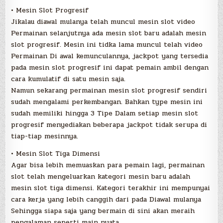
• Mesin Slot Progresif
Jikalau diawal mulanya telah muncul mesin slot video
Permainan selanjutnya ada mesin slot baru adalah mesin
slot progresif. Mesin ini tidka lama muncul telah video
Permainan Di awal kemunculannya, jackpot yang tersedia
pada mesin slot progresif ini dapat pemain ambil dengan
cara kumulatif di satu mesin saja.
Namun sekarang permainan mesin slot progresif sendiri
sudah mengalami perkembangan. Bahkan type mesin ini
sudah memiliki hingga 3 Tipe Dalam setiap mesin slot
progresif menyediakan beberapa jackpot tidak serupa di
tiap-tiap mesinnya.
• Mesin Slot Tiga Dimensi
Agar bisa lebih memuaskan para pemain lagi, permainan
slot telah mengeluarkan kategori mesin baru adalah
mesin slot tiga dimensi. Kategori terakhir ini mempunyai
cara kerja yang lebih canggih dari pada Diawal mulanya
Sehingga siapa saja yang bermain di sini akan meraih
pengalaman seperti main nyata.