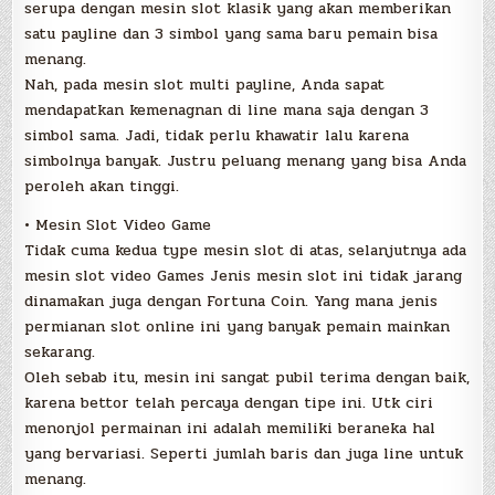
serupa dengan mesin slot klasik yang akan memberikan
satu payline dan 3 simbol yang sama baru pemain bisa
menang.
Nah, pada mesin slot multi payline, Anda sapat
mendapatkan kemenagnan di line mana saja dengan 3
simbol sama. Jadi, tidak perlu khawatir lalu karena
simbolnya banyak. Justru peluang menang yang bisa Anda
peroleh akan tinggi.
• Mesin Slot Video Game
Tidak cuma kedua type mesin slot di atas, selanjutnya ada
mesin slot video Games Jenis mesin slot ini tidak jarang
dinamakan juga dengan Fortuna Coin. Yang mana jenis
permianan slot online ini yang banyak pemain mainkan
sekarang.
Oleh sebab itu, mesin ini sangat pubil terima dengan baik,
karena bettor telah percaya dengan tipe ini. Utk ciri
menonjol permainan ini adalah memiliki beraneka hal
yang bervariasi. Seperti jumlah baris dan juga line untuk
menang.