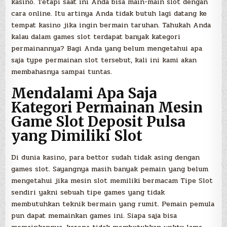
kasino. Tetapi saat ini Anda bisa main-main slot dengan
cara online. Itu artinya Anda tidak butuh lagi datang ke
tempat kasino jika ingin bermain taruhan. Tahukah Anda
kalau dalam games slot terdapat banyak kategori
permainannya? Bagi Anda yang belum mengetahui apa
saja type permainan slot tersebut, kali ini kami akan
membahasnya sampai tuntas.
Mendalami Apa Saja
Kategori Permainan Mesin
Game Slot Deposit Pulsa
yang Dimiliki Slot
Di dunia kasino, para bettor sudah tidak asing dengan
games slot. Sayangnya masih banyak pemain yang belum
mengetahui jika mesin slot memiliki bermacam Tipe Slot
sendiri yakni sebuah tipe games yang tidak
membutuhkan teknik bermain yang rumit. Pemain pemula
pun dapat memainkan games ini. Siapa saja bisa