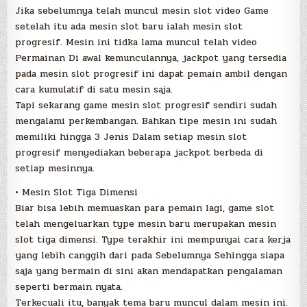
Jika sebelumnya telah muncul mesin slot video Game
setelah itu ada mesin slot baru ialah mesin slot
progresif. Mesin ini tidka lama muncul telah video
Permainan Di awal kemunculannya, jackpot yang tersedia
pada mesin slot progresif ini dapat pemain ambil dengan
cara kumulatif di satu mesin saja.
Tapi sekarang game mesin slot progresif sendiri sudah
mengalami perkembangan. Bahkan tipe mesin ini sudah
memiliki hingga 3 Jenis Dalam setiap mesin slot
progresif menyediakan beberapa jackpot berbeda di
setiap mesinnya.
• Mesin Slot Tiga Dimensi
Biar bisa lebih memuaskan para pemain lagi, game slot
telah mengeluarkan type mesin baru merupakan mesin
slot tiga dimensi. Type terakhir ini mempunyai cara kerja
yang lebih canggih dari pada Sebelumnya Sehingga siapa
saja yang bermain di sini akan mendapatkan pengalaman
seperti bermain nyata.
Terkecuali itu, banyak tema baru muncul dalam mesin ini.