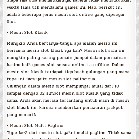
Siapa saja bisa memainkannya, karena tidak membutuhkan
waktu lama utk mendalami games ini. Nah, berikut ini
adalah beberapa jenis mesin slot online yang dipunyai
Slot:
• Mesin Slot Klasik
Mungkin Anda bertanya-tanya, apa alasan mesin ini
bernama mesin slot klasik iya kan? Mesin slot satu ini
mungkin paling sering pemain jumpai dalam permainan
kasino baik games slot secara online tau offline. Dalam
mesin slot klasik terdapat tiga buah gulungan yang mana
type ini juga yaitu mesin slot paling tua.
Gulungan dalam mesin slot mempunyai mulai dari 10
sampai dengan 32 simbol mesin slot klasik yang tidak
sama. Anda akan merasa tertantang untuk main di mesin
slot klasik ini, karena memberikan penawaran jackpot
yang menarik.
• Mesin Slot Multi Payline
Type ke-2 dari mesin slot yakni multi payline. Tidak sama