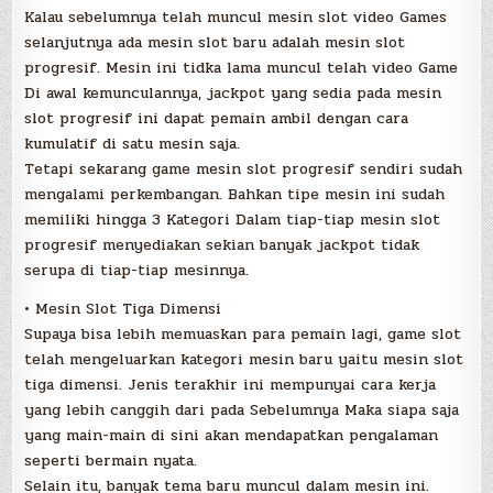
Kalau sebelumnya telah muncul mesin slot video Games
selanjutnya ada mesin slot baru adalah mesin slot
progresif. Mesin ini tidka lama muncul telah video Game
Di awal kemunculannya, jackpot yang sedia pada mesin
slot progresif ini dapat pemain ambil dengan cara
kumulatif di satu mesin saja.
Tetapi sekarang game mesin slot progresif sendiri sudah
mengalami perkembangan. Bahkan tipe mesin ini sudah
memiliki hingga 3 Kategori Dalam tiap-tiap mesin slot
progresif menyediakan sekian banyak jackpot tidak
serupa di tiap-tiap mesinnya.
• Mesin Slot Tiga Dimensi
Supaya bisa lebih memuaskan para pemain lagi, game slot
telah mengeluarkan kategori mesin baru yaitu mesin slot
tiga dimensi. Jenis terakhir ini mempunyai cara kerja
yang lebih canggih dari pada Sebelumnya Maka siapa saja
yang main-main di sini akan mendapatkan pengalaman
seperti bermain nyata.
Selain itu, banyak tema baru muncul dalam mesin ini.