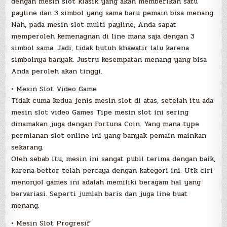
dengan mesin slot klasik yang akan memberikan satu
payline dan 3 simbol yang sama baru pemain bisa menang.
Nah, pada mesin slot multi payline, Anda sapat
memperoleh kemenagnan di line mana saja dengan 3
simbol sama. Jadi, tidak butuh khawatir lalu karena
simbolnya banyak. Justru kesempatan menang yang bisa
Anda peroleh akan tinggi.
• Mesin Slot Video Game
Tidak cuma kedua jenis mesin slot di atas, setelah itu ada
mesin slot video Games Tipe mesin slot ini sering
dinamakan juga dengan Fortuna Coin. Yang mana type
permianan slot online ini yang banyak pemain mainkan
sekarang.
Oleh sebab itu, mesin ini sangat pubil terima dengan baik,
karena bettor telah percaya dengan kategori ini. Utk ciri
menonjol games ini adalah memiliki beragam hal yang
bervariasi. Seperti jumlah baris dan juga line buat
menang.
• Mesin Slot Progresif