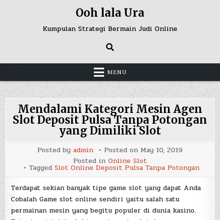
Skip
Ooh lala Ura
to
content
Kumpulan Strategi Bermain Judi Online
MENU
Mendalami Kategori Mesin Agen
Slot Deposit Pulsa Tanpa Potongan
yang Dimiliki Slot
Posted by
admin
Posted on
May 10, 2019
Posted in
Online Slot
Tagged
Slot Online Deposit Pulsa Tanpa Potongan
Terdapat sekian banyak tipe game slot yang dapat Anda
Cobalah Game slot online sendiri yaitu salah satu
permainan mesin yang begitu populer di dunia kasino.