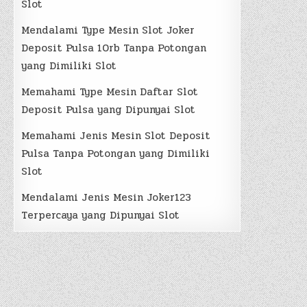
Slot
Mendalami Type Mesin Slot Joker
Deposit Pulsa 10rb Tanpa Potongan
yang Dimiliki Slot
Memahami Type Mesin Daftar Slot
Deposit Pulsa yang Dipunyai Slot
Memahami Jenis Mesin Slot Deposit
Pulsa Tanpa Potongan yang Dimiliki
Slot
Mendalami Jenis Mesin Joker123
Terpercaya yang Dipunyai Slot