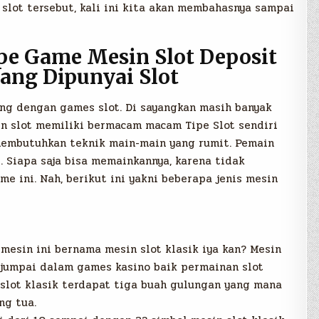
slot tersebut, kali ini kita akan membahasnya sampai
e Game Mesin Slot Deposit
ang Dipunyai Slot
sing dengan games slot. Di sayangkan masih banyak
n slot memiliki bermacam macam Tipe Slot sendiri
membutuhkan teknik main-main yang rumit. Pemain
 Siapa saja bisa memainkannya, karena tidak
ini. Nah, berikut ini yakni beberapa jenis mesin
esin ini bernama mesin slot klasik iya kan? Mesin
 jumpai dalam games kasino baik permainan slot
n slot klasik terdapat tiga buah gulungan yang mana
ng tua.