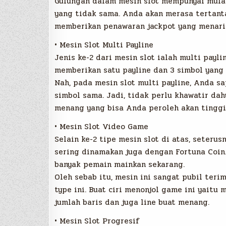
Gulungan dalam mesin slot mempunyai mulai
yang tidak sama. Anda akan merasa tertanta
memberikan penawaran jackpot yang menari
• Mesin Slot Multi Payline
Jenis ke-2 dari mesin slot ialah multi payl
memberikan satu payline dan 3 simbol yang
Nah, pada mesin slot multi payline, Anda s
simbol sama. Jadi, tidak perlu khawatir da
menang yang bisa Anda peroleh akan tinggi
• Mesin Slot Video Game
Selain ke-2 tipe mesin slot di atas, seteru
sering dinamakan juga dengan Fortuna Coin.
banyak pemain mainkan sekarang.
Oleh sebab itu, mesin ini sangat pubil teri
type ini. Buat ciri menonjol game ini yaitu
jumlah baris dan juga line buat menang.
• Mesin Slot Progresif