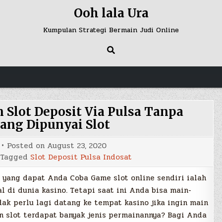
Ooh lala Ura
Kumpulan Strategi Bermain Judi Online
lot Deposit Via Pulsa Tanpa
ang Dipunyai Slot
Posted on
August 23, 2020
Tagged
Slot Deposit Pulsa Indosat
 yang dapat Anda Coba Game slot online sendiri ialah
 di dunia kasino. Tetapi saat ini Anda bisa main-
idak perlu lagi datang ke tempat kasino jika ingin main
n slot terdapat banyak jenis permainannya? Bagi Anda