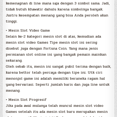
kemenagnan di line mana saja dengan 3 simbol sama. Jadi,
tidak butuh khawatir dahulu karena simbolnya banyak.
Justru kesempatan menang yang bisa Anda peroleh akan
tinggi.
• Mesin Slot Video Game
Selain ke-2 kategori mesin slot di atas, kemudian ada
mesin slot video Games Tipe mesin slot ini sering
disebut juga dengan Fortuna Coin. Yang mana jenis
permianan slot online ini yang banyak pemain mainkan
sekarang.
Oleh sebab itu, mesin ini sangat pubil terima dengan baik,
karena bettor telah percaya dengan tipe ini. Utk ciri
menonjol game ini adalah memiliki beraneka ragam hal
yang bervariasi. Seperti jumlah baris dan juga line untuk
menang.
• Mesin Slot Progresif
Jika pada awal mulanya telah muncul mesin slot video
Games setelah itu ada mesin slot baru merupakan mesin