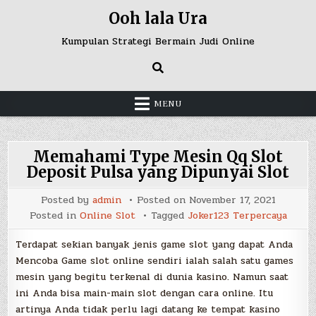
Skip
Ooh lala Ura
to
content
Kumpulan Strategi Bermain Judi Online
MENU
Memahami Type Mesin Qq Slot
Deposit Pulsa yang Dipunyai Slot
Posted by
admin
Posted on
November 17, 2021
Posted in
Online Slot
Tagged
Joker123 Terpercaya
Terdapat sekian banyak jenis game slot yang dapat Anda
Mencoba Game slot online sendiri ialah salah satu games
mesin yang begitu terkenal di dunia kasino. Namun saat
ini Anda bisa main-main slot dengan cara online. Itu
artinya Anda tidak perlu lagi datang ke tempat kasino