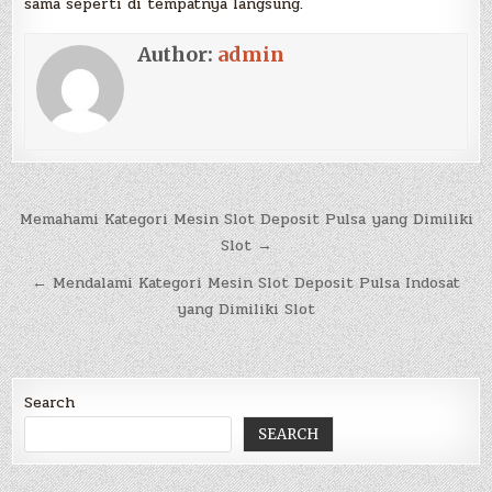
sama seperti di tempatnya langsung.
Author:
admin
Post
Memahami Kategori Mesin Slot Deposit Pulsa yang Dimiliki
navigation
Slot →
← Mendalami Kategori Mesin Slot Deposit Pulsa Indosat
yang Dimiliki Slot
Search
SEARCH