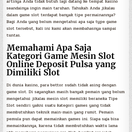
artinya Anda tidak butuh lagi datang ke tempat kasino
seandainya ingin main taruhan. Tahukah Anda jikalau
dalam game slot terdapat banyak tipe permainannya?
Bagi Anda yang belum mengetahui apa saja type game
slot tersebut, kali ini kami akan membahasnya sampai
tuntas.
Memahami Apa Saja
Kategori Game Mesin Slot
Online Deposit Pulsa yang
Dimiliki Slot
Di dunia kasino, para bettor sudah tidak asing dengan
game slot. Di sayangkan masih banyak pemain yang belum
mengetahui jikalau mesin slot memiliki beraneka Tipe
Slot sendiri yakni suatu kategori games yang tidak
membutuhkan teknik main-main yang rumit. Pemain
pemula pun dapat memainkan games ini. Siapa saja bisa
memainkannya, karena tidak membutuhkan waktu lama