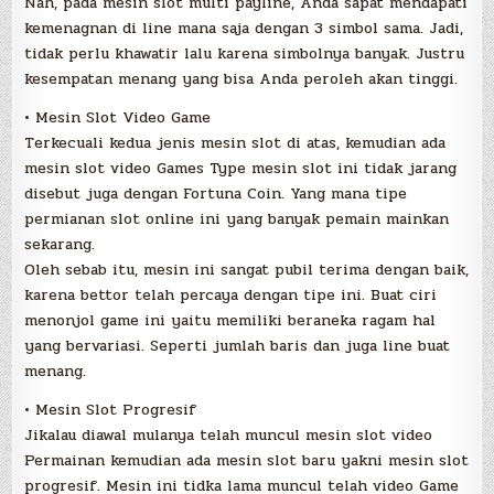
Nah, pada mesin slot multi payline, Anda sapat mendapati
kemenagnan di line mana saja dengan 3 simbol sama. Jadi,
tidak perlu khawatir lalu karena simbolnya banyak. Justru
kesempatan menang yang bisa Anda peroleh akan tinggi.
• Mesin Slot Video Game
Terkecuali kedua jenis mesin slot di atas, kemudian ada
mesin slot video Games Type mesin slot ini tidak jarang
disebut juga dengan Fortuna Coin. Yang mana tipe
permianan slot online ini yang banyak pemain mainkan
sekarang.
Oleh sebab itu, mesin ini sangat pubil terima dengan baik,
karena bettor telah percaya dengan tipe ini. Buat ciri
menonjol game ini yaitu memiliki beraneka ragam hal
yang bervariasi. Seperti jumlah baris dan juga line buat
menang.
• Mesin Slot Progresif
Jikalau diawal mulanya telah muncul mesin slot video
Permainan kemudian ada mesin slot baru yakni mesin slot
progresif. Mesin ini tidka lama muncul telah video Game