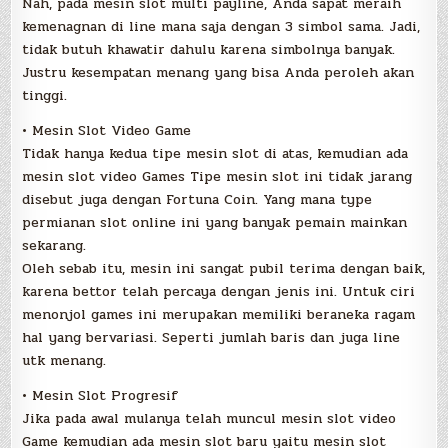
Nah, pada mesin slot multi payline, Anda sapat meraih
kemenagnan di line mana saja dengan 3 simbol sama. Jadi,
tidak butuh khawatir dahulu karena simbolnya banyak.
Justru kesempatan menang yang bisa Anda peroleh akan
tinggi.
• Mesin Slot Video Game
Tidak hanya kedua tipe mesin slot di atas, kemudian ada
mesin slot video Games Tipe mesin slot ini tidak jarang
disebut juga dengan Fortuna Coin. Yang mana type
permianan slot online ini yang banyak pemain mainkan
sekarang.
Oleh sebab itu, mesin ini sangat pubil terima dengan baik,
karena bettor telah percaya dengan jenis ini. Untuk ciri
menonjol games ini merupakan memiliki beraneka ragam
hal yang bervariasi. Seperti jumlah baris dan juga line
utk menang.
• Mesin Slot Progresif
Jika pada awal mulanya telah muncul mesin slot video
Game kemudian ada mesin slot baru yaitu mesin slot