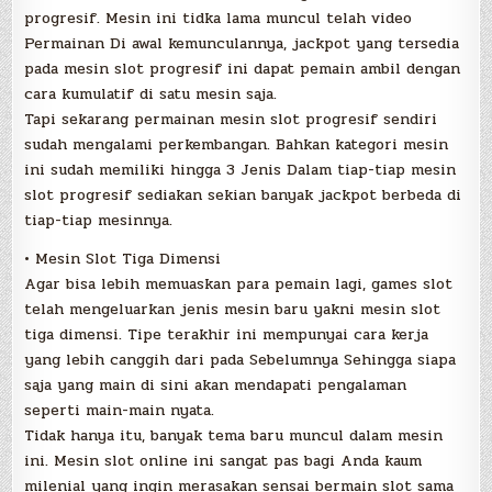
progresif. Mesin ini tidka lama muncul telah video
Permainan Di awal kemunculannya, jackpot yang tersedia
pada mesin slot progresif ini dapat pemain ambil dengan
cara kumulatif di satu mesin saja.
Tapi sekarang permainan mesin slot progresif sendiri
sudah mengalami perkembangan. Bahkan kategori mesin
ini sudah memiliki hingga 3 Jenis Dalam tiap-tiap mesin
slot progresif sediakan sekian banyak jackpot berbeda di
tiap-tiap mesinnya.
• Mesin Slot Tiga Dimensi
Agar bisa lebih memuaskan para pemain lagi, games slot
telah mengeluarkan jenis mesin baru yakni mesin slot
tiga dimensi. Tipe terakhir ini mempunyai cara kerja
yang lebih canggih dari pada Sebelumnya Sehingga siapa
saja yang main di sini akan mendapati pengalaman
seperti main-main nyata.
Tidak hanya itu, banyak tema baru muncul dalam mesin
ini. Mesin slot online ini sangat pas bagi Anda kaum
milenial yang ingin merasakan sensai bermain slot sama