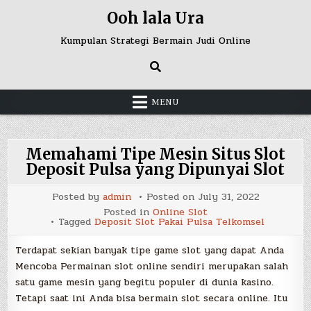
Skip
Ooh lala Ura
to
content
Kumpulan Strategi Bermain Judi Online
MENU
Memahami Tipe Mesin Situs Slot
Deposit Pulsa yang Dipunyai Slot
Posted by
admin
Posted on
July 31, 2022
Posted in
Online Slot
Tagged
Deposit Slot Pakai Pulsa Telkomsel
Terdapat sekian banyak tipe game slot yang dapat Anda
Mencoba Permainan slot online sendiri merupakan salah
satu game mesin yang begitu populer di dunia kasino.
Tetapi saat ini Anda bisa bermain slot secara online. Itu