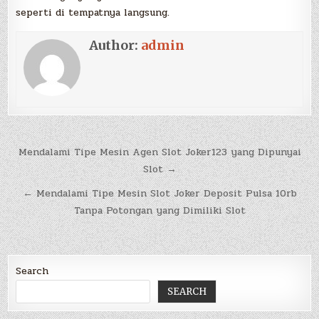
seperti di tempatnya langsung.
Author:
admin
Post
Mendalami Tipe Mesin Agen Slot Joker123 yang Dipunyai
navigation
Slot →
← Mendalami Tipe Mesin Slot Joker Deposit Pulsa 10rb
Tanpa Potongan yang Dimiliki Slot
Search
SEARCH