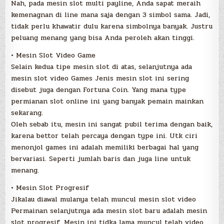
Nah, pada mesin slot multi payline, Anda sapat meraih
kemenagnan di line mana saja dengan 3 simbol sama. Jadi,
tidak perlu khawatir dulu karena simbolnya banyak. Justru
peluang menang yang bisa Anda peroleh akan tinggi.
• Mesin Slot Video Game
Selain kedua tipe mesin slot di atas, selanjutnya ada
mesin slot video Games Jenis mesin slot ini sering
disebut juga dengan Fortuna Coin. Yang mana type
permianan slot online ini yang banyak pemain mainkan
sekarang.
Oleh sebab itu, mesin ini sangat pubil terima dengan baik,
karena bettor telah percaya dengan type ini. Utk ciri
menonjol games ini adalah memiliki berbagai hal yang
bervariasi. Seperti jumlah baris dan juga line untuk
menang.
• Mesin Slot Progresif
Jikalau diawal mulanya telah muncul mesin slot video
Permainan selanjutnya ada mesin slot baru adalah mesin
slot progresif. Mesin ini tidka lama muncul telah video