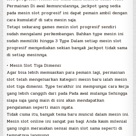
Permainan Di awal kemunculannya, jackpot yang sedia
pada mesin slot progresif ini dapat pemain ambil dengan
cara kumulatif di satu mesin saja.
Tetapi sekarang games mesin slot progresif sendiri
sudah mengalami perkembangan. Bahkan type mesin ini
sudah memiliki hingga 3 Type Dalam setiap mesin slot
progresif menyediakan sekian banyak jackpot tidak sama
di setiap mesinnya.
• Mesin Slot Tiga Dimensi
Agar bisa lebih memuaskan para pemain lagi, permainan
slot telah mengeluarkan kategori mesin baru ialah mesin
slot tiga dimensi. Type terakhir ini mempunyai cara kerja
yang lebih canggih dari pada Pada awal mulanya Sehingga
siapa saja yang main di sini akan mendapatkan
pengalaman seperti main nyata.
Tidak cuma itu, banyak tema baru muncul dalam mesin ini.
Mesin slot online ini sangat pas bagi Anda kaum milenial
yang ingin merasakan sensai main slot sama seperti di
tempatnya langsung.