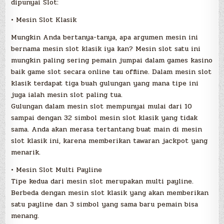
dipunyai Slot:
• Mesin Slot Klasik
Mungkin Anda bertanya-tanya, apa argumen mesin ini
bernama mesin slot klasik iya kan? Mesin slot satu ini
mungkin paling sering pemain jumpai dalam games kasino
baik game slot secara online tau offline. Dalam mesin slot
klasik terdapat tiga buah gulungan yang mana tipe ini
juga ialah mesin slot paling tua.
Gulungan dalam mesin slot mempunyai mulai dari 10
sampai dengan 32 simbol mesin slot klasik yang tidak
sama. Anda akan merasa tertantang buat main di mesin
slot klasik ini, karena memberikan tawaran jackpot yang
menarik.
• Mesin Slot Multi Payline
Tipe kedua dari mesin slot merupakan multi payline.
Berbeda dengan mesin slot klasik yang akan memberikan
satu payline dan 3 simbol yang sama baru pemain bisa
menang.