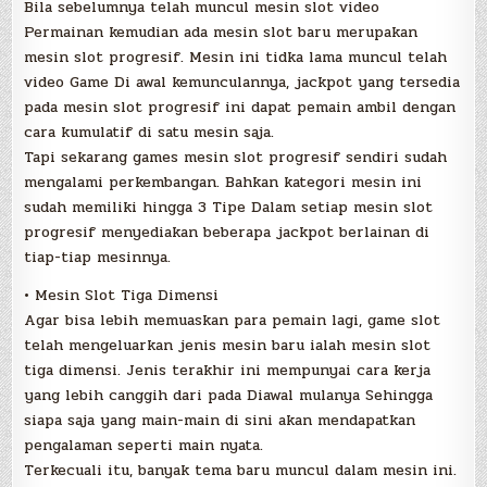
Bila sebelumnya telah muncul mesin slot video
Permainan kemudian ada mesin slot baru merupakan
mesin slot progresif. Mesin ini tidka lama muncul telah
video Game Di awal kemunculannya, jackpot yang tersedia
pada mesin slot progresif ini dapat pemain ambil dengan
cara kumulatif di satu mesin saja.
Tapi sekarang games mesin slot progresif sendiri sudah
mengalami perkembangan. Bahkan kategori mesin ini
sudah memiliki hingga 3 Tipe Dalam setiap mesin slot
progresif menyediakan beberapa jackpot berlainan di
tiap-tiap mesinnya.
• Mesin Slot Tiga Dimensi
Agar bisa lebih memuaskan para pemain lagi, game slot
telah mengeluarkan jenis mesin baru ialah mesin slot
tiga dimensi. Jenis terakhir ini mempunyai cara kerja
yang lebih canggih dari pada Diawal mulanya Sehingga
siapa saja yang main-main di sini akan mendapatkan
pengalaman seperti main nyata.
Terkecuali itu, banyak tema baru muncul dalam mesin ini.