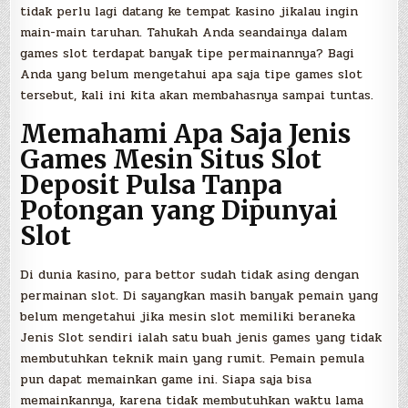
tidak perlu lagi datang ke tempat kasino jikalau ingin
main-main taruhan. Tahukah Anda seandainya dalam
games slot terdapat banyak tipe permainannya? Bagi
Anda yang belum mengetahui apa saja tipe games slot
tersebut, kali ini kita akan membahasnya sampai tuntas.
Memahami Apa Saja Jenis
Games Mesin Situs Slot
Deposit Pulsa Tanpa
Potongan yang Dipunyai
Slot
Di dunia kasino, para bettor sudah tidak asing dengan
permainan slot. Di sayangkan masih banyak pemain yang
belum mengetahui jika mesin slot memiliki beraneka
Jenis Slot sendiri ialah satu buah jenis games yang tidak
membutuhkan teknik main yang rumit. Pemain pemula
pun dapat memainkan game ini. Siapa saja bisa
memainkannya, karena tidak membutuhkan waktu lama