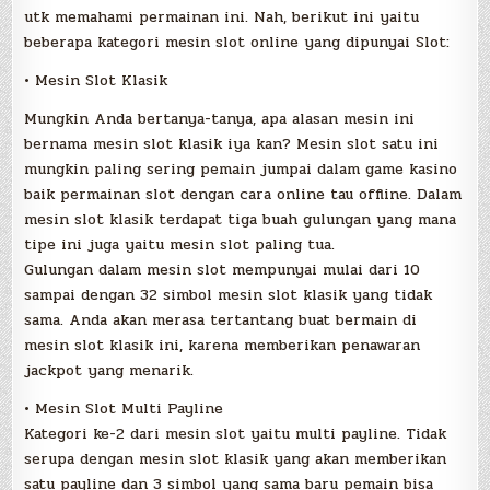
utk memahami permainan ini. Nah, berikut ini yaitu
beberapa kategori mesin slot online yang dipunyai Slot:
• Mesin Slot Klasik
Mungkin Anda bertanya-tanya, apa alasan mesin ini
bernama mesin slot klasik iya kan? Mesin slot satu ini
mungkin paling sering pemain jumpai dalam game kasino
baik permainan slot dengan cara online tau offline. Dalam
mesin slot klasik terdapat tiga buah gulungan yang mana
tipe ini juga yaitu mesin slot paling tua.
Gulungan dalam mesin slot mempunyai mulai dari 10
sampai dengan 32 simbol mesin slot klasik yang tidak
sama. Anda akan merasa tertantang buat bermain di
mesin slot klasik ini, karena memberikan penawaran
jackpot yang menarik.
• Mesin Slot Multi Payline
Kategori ke-2 dari mesin slot yaitu multi payline. Tidak
serupa dengan mesin slot klasik yang akan memberikan
satu payline dan 3 simbol yang sama baru pemain bisa