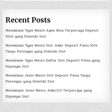
Recent Posts
Mendalami Type Mesin Agen Bola Terpercaya Deposit
50rb yang Dimiliki Slot
Mendalami Type Mesin Slot Joker Deposit Pulsa 10rb
Tanpa Potongan yang Dimiliki Slot
Memahami Type Mesin Daftar Slot Deposit Pulsa yang
Dipunyai Slot
Memahami Jenis Mesin Slot Deposit Pulsa Tanpa
Potongan yang Dimiliki Slot
Mendalami Jenis Mesin Joker123 Terpercaya yang
Dipunyai Slot