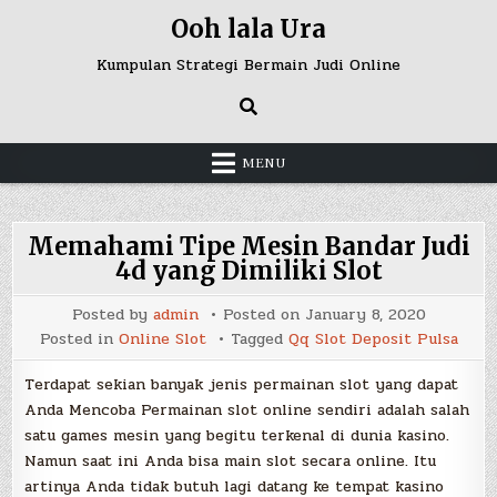
Skip
Ooh lala Ura
to
content
Kumpulan Strategi Bermain Judi Online
MENU
Memahami Tipe Mesin Bandar Judi
4d yang Dimiliki Slot
Posted by
admin
Posted on
January 8, 2020
Posted in
Online Slot
Tagged
Qq Slot Deposit Pulsa
Terdapat sekian banyak jenis permainan slot yang dapat
Anda Mencoba Permainan slot online sendiri adalah salah
satu games mesin yang begitu terkenal di dunia kasino.
Namun saat ini Anda bisa main slot secara online. Itu
artinya Anda tidak butuh lagi datang ke tempat kasino