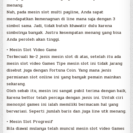
menang.
Nah, pada mesin slot multi payline, Anda sapat
mendapatkan kemenagnan di line mana saja dengan 3
simbol sama. Jadi, tidak butuh khawatir dulu karena
simbolnya banyak. Justru kesempatan menang yang bisa
Anda peroleh akan tinggi.
• Mesin Slot Video Game
Terkecuali ke-2 jenis mesin slot di atas, setelah itu ada
mesin slot video Games Tipe mesin slot ini tidak jarang
disebut juga dengan Fortuna Coin. Yang mana jenis
permianan slot online ini yang banyak pemain mainkan
sekarang.
Oleh sebab itu, mesin ini sangat pubil terima dengan baik,
karena bettor telah percaya dengan jenis ini. Untuk ciri
menonjol games ini ialah memiliki bermacam hal yang
bervariasi. Seperti jumlah baris dan juga line utk menang.
• Mesin Slot Progresif
Bila diawal mulanya telah muncul mesin slot video Games