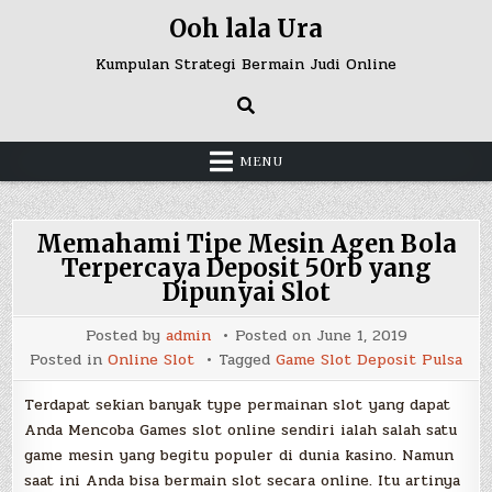
Skip
Ooh lala Ura
to
content
Kumpulan Strategi Bermain Judi Online
MENU
Memahami Tipe Mesin Agen Bola
Terpercaya Deposit 50rb yang
Dipunyai Slot
Posted by
admin
Posted on
June 1, 2019
Posted in
Online Slot
Tagged
Game Slot Deposit Pulsa
Terdapat sekian banyak type permainan slot yang dapat
Anda Mencoba Games slot online sendiri ialah salah satu
game mesin yang begitu populer di dunia kasino. Namun
saat ini Anda bisa bermain slot secara online. Itu artinya