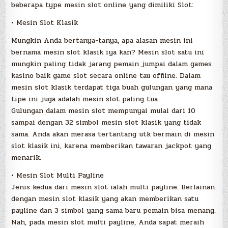
beberapa type mesin slot online yang dimiliki Slot:
• Mesin Slot Klasik
Mungkin Anda bertanya-tanya, apa alasan mesin ini
bernama mesin slot klasik iya kan? Mesin slot satu ini
mungkin paling tidak jarang pemain jumpai dalam games
kasino baik game slot secara online tau offline. Dalam
mesin slot klasik terdapat tiga buah gulungan yang mana
tipe ini juga adalah mesin slot paling tua.
Gulungan dalam mesin slot mempunyai mulai dari 10
sampai dengan 32 simbol mesin slot klasik yang tidak
sama. Anda akan merasa tertantang utk bermain di mesin
slot klasik ini, karena memberikan tawaran jackpot yang
menarik.
• Mesin Slot Multi Payline
Jenis kedua dari mesin slot ialah multi payline. Berlainan
dengan mesin slot klasik yang akan memberikan satu
payline dan 3 simbol yang sama baru pemain bisa menang.
Nah, pada mesin slot multi payline, Anda sapat meraih