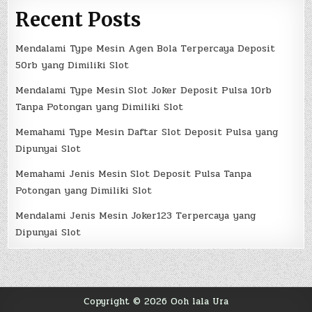
Recent Posts
Mendalami Type Mesin Agen Bola Terpercaya Deposit
50rb yang Dimiliki Slot
Mendalami Type Mesin Slot Joker Deposit Pulsa 10rb
Tanpa Potongan yang Dimiliki Slot
Memahami Type Mesin Daftar Slot Deposit Pulsa yang
Dipunyai Slot
Memahami Jenis Mesin Slot Deposit Pulsa Tanpa
Potongan yang Dimiliki Slot
Mendalami Jenis Mesin Joker123 Terpercaya yang
Dipunyai Slot
Copyright © 2026 Ooh lala Ura