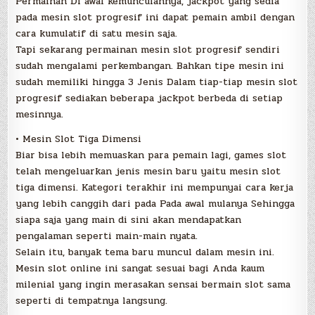
Permainan Di awal kemunculannya, jackpot yang sedia
pada mesin slot progresif ini dapat pemain ambil dengan
cara kumulatif di satu mesin saja.
Tapi sekarang permainan mesin slot progresif sendiri
sudah mengalami perkembangan. Bahkan tipe mesin ini
sudah memiliki hingga 3 Jenis Dalam tiap-tiap mesin slot
progresif sediakan beberapa jackpot berbeda di setiap
mesinnya.
• Mesin Slot Tiga Dimensi
Biar bisa lebih memuaskan para pemain lagi, games slot
telah mengeluarkan jenis mesin baru yaitu mesin slot
tiga dimensi. Kategori terakhir ini mempunyai cara kerja
yang lebih canggih dari pada Pada awal mulanya Sehingga
siapa saja yang main di sini akan mendapatkan
pengalaman seperti main-main nyata.
Selain itu, banyak tema baru muncul dalam mesin ini.
Mesin slot online ini sangat sesuai bagi Anda kaum
milenial yang ingin merasakan sensai bermain slot sama
seperti di tempatnya langsung.