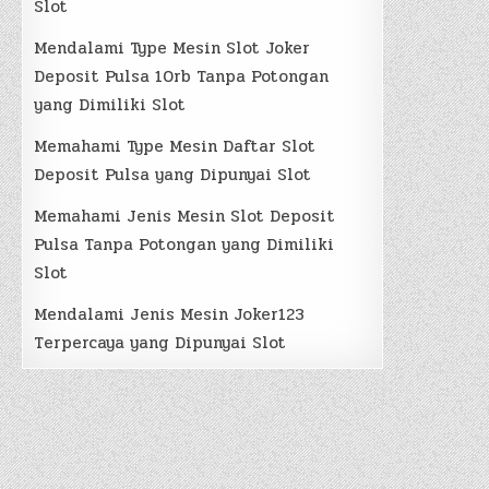
Slot
Mendalami Type Mesin Slot Joker
Deposit Pulsa 10rb Tanpa Potongan
yang Dimiliki Slot
Memahami Type Mesin Daftar Slot
Deposit Pulsa yang Dipunyai Slot
Memahami Jenis Mesin Slot Deposit
Pulsa Tanpa Potongan yang Dimiliki
Slot
Mendalami Jenis Mesin Joker123
Terpercaya yang Dipunyai Slot