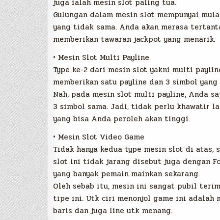
juga ialah mesin slot paling tua.
Gulungan dalam mesin slot mempunyai mulai
yang tidak sama. Anda akan merasa tertanta
memberikan tawaran jackpot yang menarik.
• Mesin Slot Multi Payline
Type ke-2 dari mesin slot yakni multi payli
memberikan satu payline dan 3 simbol yang
Nah, pada mesin slot multi payline, Anda 
3 simbol sama. Jadi, tidak perlu khawatir l
yang bisa Anda peroleh akan tinggi.
• Mesin Slot Video Game
Tidak hanya kedua type mesin slot di atas, 
slot ini tidak jarang disebut juga dengan F
yang banyak pemain mainkan sekarang.
Oleh sebab itu, mesin ini sangat pubil teri
tipe ini. Utk ciri menonjol game ini adalah
baris dan juga line utk menang.