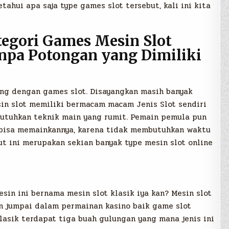
hui apa saja type games slot tersebut, kali ini kita
egori Games Mesin Slot
anpa Potongan yang Dimiliki
sing dengan games slot. Disayangkan masih banyak
n slot memiliki bermacam macam Jenis Slot sendiri
utuhkan teknik main yang rumit. Pemain pemula pun
 bisa memainkannya, karena tidak membutuhkan waktu
t ini merupakan sekian banyak type mesin slot online
sin ini bernama mesin slot klasik iya kan? Mesin slot
in jumpai dalam permainan kasino baik game slot
 klasik terdapat tiga buah gulungan yang mana jenis ini