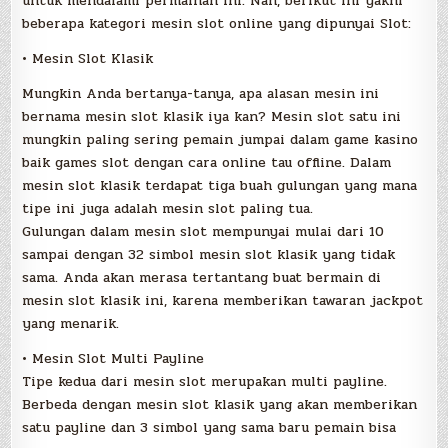
untuk mendalami permainan ini. Nah, berikut ini yakni
beberapa kategori mesin slot online yang dipunyai Slot:
• Mesin Slot Klasik
Mungkin Anda bertanya-tanya, apa alasan mesin ini
bernama mesin slot klasik iya kan? Mesin slot satu ini
mungkin paling sering pemain jumpai dalam game kasino
baik games slot dengan cara online tau offline. Dalam
mesin slot klasik terdapat tiga buah gulungan yang mana
tipe ini juga adalah mesin slot paling tua.
Gulungan dalam mesin slot mempunyai mulai dari 10
sampai dengan 32 simbol mesin slot klasik yang tidak
sama. Anda akan merasa tertantang buat bermain di
mesin slot klasik ini, karena memberikan tawaran jackpot
yang menarik.
• Mesin Slot Multi Payline
Tipe kedua dari mesin slot merupakan multi payline.
Berbeda dengan mesin slot klasik yang akan memberikan
satu payline dan 3 simbol yang sama baru pemain bisa