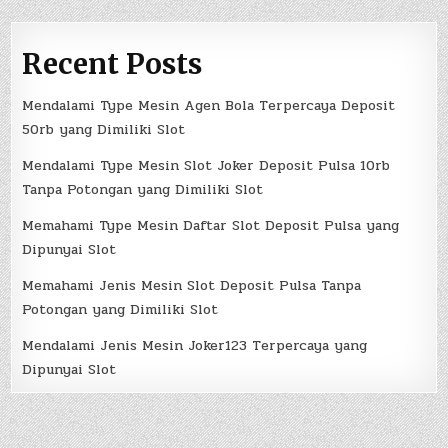
Recent Posts
Mendalami Type Mesin Agen Bola Terpercaya Deposit
50rb yang Dimiliki Slot
Mendalami Type Mesin Slot Joker Deposit Pulsa 10rb
Tanpa Potongan yang Dimiliki Slot
Memahami Type Mesin Daftar Slot Deposit Pulsa yang
Dipunyai Slot
Memahami Jenis Mesin Slot Deposit Pulsa Tanpa
Potongan yang Dimiliki Slot
Mendalami Jenis Mesin Joker123 Terpercaya yang
Dipunyai Slot