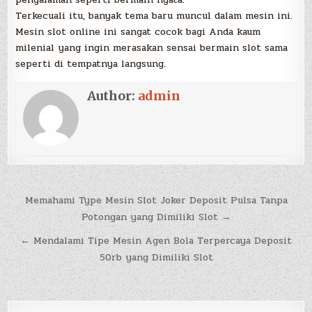
Terkecuali itu, banyak tema baru muncul dalam mesin ini.
Mesin slot online ini sangat cocok bagi Anda kaum
milenial yang ingin merasakan sensai bermain slot sama
seperti di tempatnya langsung.
Author:
admin
Post
Memahami Type Mesin Slot Joker Deposit Pulsa Tanpa
navigation
Potongan yang Dimiliki Slot →
← Mendalami Tipe Mesin Agen Bola Terpercaya Deposit
50rb yang Dimiliki Slot