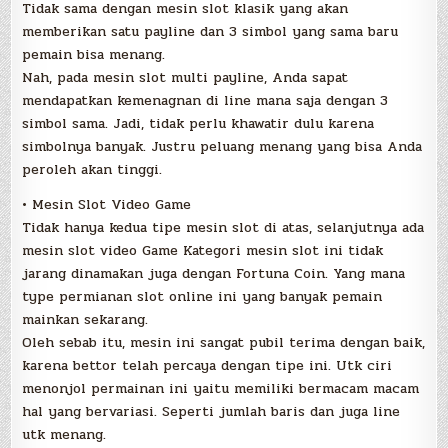
Tidak sama dengan mesin slot klasik yang akan
memberikan satu payline dan 3 simbol yang sama baru
pemain bisa menang.
Nah, pada mesin slot multi payline, Anda sapat
mendapatkan kemenagnan di line mana saja dengan 3
simbol sama. Jadi, tidak perlu khawatir dulu karena
simbolnya banyak. Justru peluang menang yang bisa Anda
peroleh akan tinggi.
• Mesin Slot Video Game
Tidak hanya kedua tipe mesin slot di atas, selanjutnya ada
mesin slot video Game Kategori mesin slot ini tidak
jarang dinamakan juga dengan Fortuna Coin. Yang mana
type permianan slot online ini yang banyak pemain
mainkan sekarang.
Oleh sebab itu, mesin ini sangat pubil terima dengan baik,
karena bettor telah percaya dengan tipe ini. Utk ciri
menonjol permainan ini yaitu memiliki bermacam macam
hal yang bervariasi. Seperti jumlah baris dan juga line
utk menang.