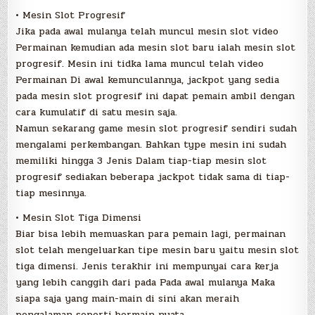
• Mesin Slot Progresif
Jika pada awal mulanya telah muncul mesin slot video
Permainan kemudian ada mesin slot baru ialah mesin slot
progresif. Mesin ini tidka lama muncul telah video
Permainan Di awal kemunculannya, jackpot yang sedia
pada mesin slot progresif ini dapat pemain ambil dengan
cara kumulatif di satu mesin saja.
Namun sekarang game mesin slot progresif sendiri sudah
mengalami perkembangan. Bahkan type mesin ini sudah
memiliki hingga 3 Jenis Dalam tiap-tiap mesin slot
progresif sediakan beberapa jackpot tidak sama di tiap-
tiap mesinnya.
• Mesin Slot Tiga Dimensi
Biar bisa lebih memuaskan para pemain lagi, permainan
slot telah mengeluarkan tipe mesin baru yaitu mesin slot
tiga dimensi. Jenis terakhir ini mempunyai cara kerja
yang lebih canggih dari pada Pada awal mulanya Maka
siapa saja yang main-main di sini akan meraih
pengalaman seperti bermain nyata.