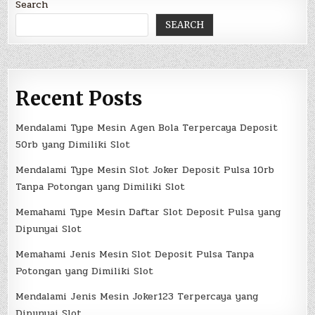
Search
SEARCH
Recent Posts
Mendalami Type Mesin Agen Bola Terpercaya Deposit
50rb yang Dimiliki Slot
Mendalami Type Mesin Slot Joker Deposit Pulsa 10rb
Tanpa Potongan yang Dimiliki Slot
Memahami Type Mesin Daftar Slot Deposit Pulsa yang
Dipunyai Slot
Memahami Jenis Mesin Slot Deposit Pulsa Tanpa
Potongan yang Dimiliki Slot
Mendalami Jenis Mesin Joker123 Terpercaya yang
Dipunyai Slot