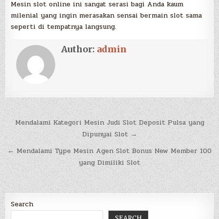
Mesin slot online ini sangat serasi bagi Anda kaum
milenial yang ingin merasakan sensai bermain slot sama
seperti di tempatnya langsung.
Author:
admin
Post
Mendalami Kategori Mesin Judi Slot Deposit Pulsa yang
navigation
Dipunyai Slot →
← Mendalami Type Mesin Agen Slot Bonus New Member 100
yang Dimiliki Slot
Search
SEARCH