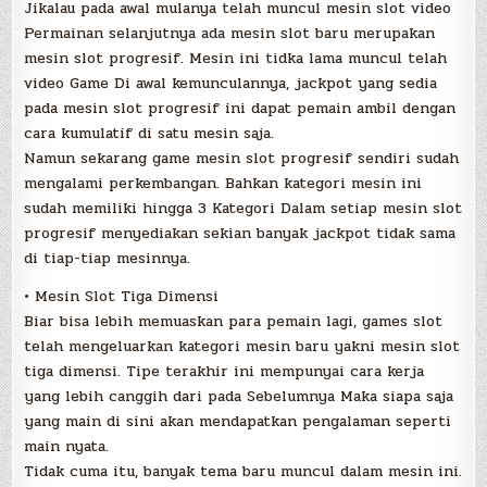
Jikalau pada awal mulanya telah muncul mesin slot video
Permainan selanjutnya ada mesin slot baru merupakan
mesin slot progresif. Mesin ini tidka lama muncul telah
video Game Di awal kemunculannya, jackpot yang sedia
pada mesin slot progresif ini dapat pemain ambil dengan
cara kumulatif di satu mesin saja.
Namun sekarang game mesin slot progresif sendiri sudah
mengalami perkembangan. Bahkan kategori mesin ini
sudah memiliki hingga 3 Kategori Dalam setiap mesin slot
progresif menyediakan sekian banyak jackpot tidak sama
di tiap-tiap mesinnya.
• Mesin Slot Tiga Dimensi
Biar bisa lebih memuaskan para pemain lagi, games slot
telah mengeluarkan kategori mesin baru yakni mesin slot
tiga dimensi. Tipe terakhir ini mempunyai cara kerja
yang lebih canggih dari pada Sebelumnya Maka siapa saja
yang main di sini akan mendapatkan pengalaman seperti
main nyata.
Tidak cuma itu, banyak tema baru muncul dalam mesin ini.