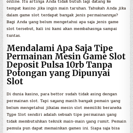
online. Itu artinya Anda tidak butuh lagi datang ke
tempat kasino jika ingin main taruhan. Tahukah Anda jika
dalam game slot terdapat banyak jenis permainannya?
Bagi Anda yang belum mengetahui apa saja jenis game
slot tersebut, kali ini kami akan membahasnya sampai
tuntas.
Mendalami Apa Saja Tipe
Permainan Mesin Game Slot
Deposit Pulsa 10rb Tanpa
Potongan yang Dipunyai
Slot
Di dunia kasino, para bettor sudah tidak asing dengan
permainan slot. Tapi sayang masih banyak pemain yang
belum mengetahui jikalau mesin slot memiliki beraneka
Type Slot sendiri adalah sebuah tipe permainan yang
tidak membutuhkan teknik main-main yang rumit. Pemain
pemula pun dapat memainkan games ini. Siapa saja bisa