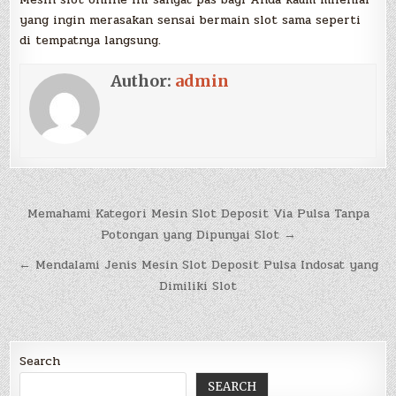
yang ingin merasakan sensai bermain slot sama seperti
di tempatnya langsung.
Author:
admin
Post
Memahami Kategori Mesin Slot Deposit Via Pulsa Tanpa
navigation
Potongan yang Dipunyai Slot →
← Mendalami Jenis Mesin Slot Deposit Pulsa Indosat yang
Dimiliki Slot
Search
SEARCH