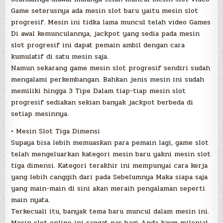
Game seterusnya ada mesin slot baru yaitu mesin slot
progresif. Mesin ini tidka lama muncul telah video Games
Di awal kemunculannya, jackpot yang sedia pada mesin
slot progresif ini dapat pemain ambil dengan cara
kumulatif di satu mesin saja.
Namun sekarang game mesin slot progresif sendiri sudah
mengalami perkembangan. Bahkan jenis mesin ini sudah
memiliki hingga 3 Tipe Dalam tiap-tiap mesin slot
progresif sediakan sekian banyak jackpot berbeda di
setiap mesinnya.
• Mesin Slot Tiga Dimensi
Supaya bisa lebih memuaskan para pemain lagi, game slot
telah mengeluarkan kategori mesin baru yakni mesin slot
tiga dimensi. Kategori terakhir ini mempunyai cara kerja
yang lebih canggih dari pada Sebelumnya Maka siapa saja
yang main-main di sini akan meraih pengalaman seperti
main nyata.
Terkecuali itu, banyak tema baru muncul dalam mesin ini.
Mesin slot online ini sangat pas bagi Anda kaum milenial