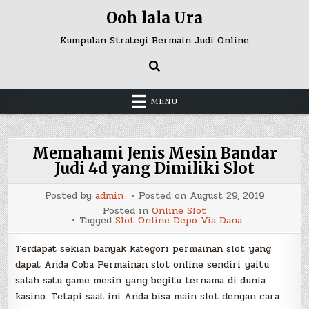
Skip
Ooh lala Ura
to
content
Kumpulan Strategi Bermain Judi Online
MENU
Memahami Jenis Mesin Bandar
Judi 4d yang Dimiliki Slot
Posted by
admin
Posted on
August 29, 2019
Posted in
Online Slot
Tagged
Slot Online Depo Via Dana
Terdapat sekian banyak kategori permainan slot yang
dapat Anda Coba Permainan slot online sendiri yaitu
salah satu game mesin yang begitu ternama di dunia
kasino. Tetapi saat ini Anda bisa main slot dengan cara