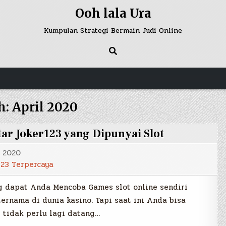
Ooh lala Ura
Kumpulan Strategi Bermain Judi Online
h:
April 2020
r Joker123 yang Dipunyai Slot
, 2020
123 Terpercaya
g dapat Anda Mencoba Games slot online sendiri
ernama di dunia kasino. Tapi saat ini Anda bisa
a tidak perlu lagi datang…