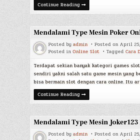
Memahami
Continue Reading
Type
Mesin
Cara
Daftar
Joker123
Mendalami Type Mesin Poker Onli
yang
Dipunyai
Slot
Posted by
admin
Posted on
April 25
Posted in
Online Slot
Tagged
Cara 
Terdapat sekian banyak kategori games slo
sendiri yakni salah satu game mesin yang b
bisa bermain slot dengan cara online. Itu a
Mendalami
Continue Reading
Type
Mesin
Poker
Online
Deposit
Mendalami Type Mesin Joker123 M
Pulsa
yang
Dimiliki
Posted by
admin
Posted on
April 25
Slot