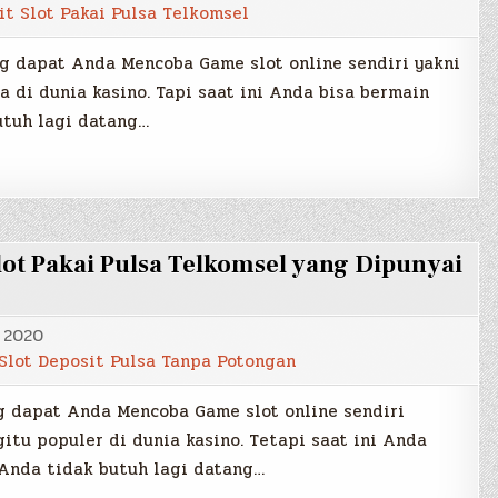
it Slot Pakai Pulsa Telkomsel
ng dapat Anda Mencoba Game slot online sendiri yakni
 di dunia kasino. Tapi saat ini Anda bisa bermain
butuh lagi datang…
ot Pakai Pulsa Telkomsel yang Dipunyai
, 2020
Slot Deposit Pulsa Tanpa Potongan
g dapat Anda Mencoba Game slot online sendiri
tu populer di dunia kasino. Tetapi saat ini Anda
a Anda tidak butuh lagi datang…