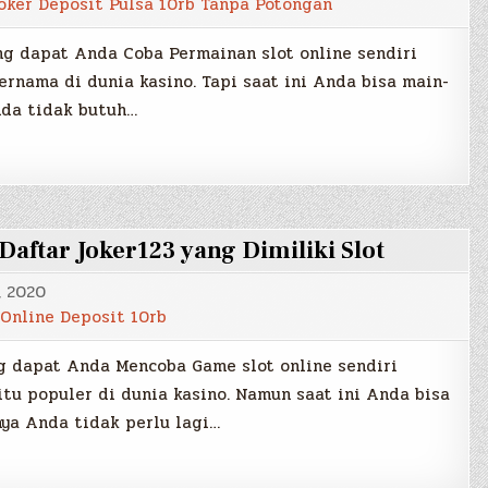
Joker Deposit Pulsa 10rb Tanpa Potongan
ng dapat Anda Coba Permainan slot online sendiri
ernama di dunia kasino. Tapi saat ini Anda bisa main-
nda tidak butuh…
aftar Joker123 yang Dimiliki Slot
, 2020
 Online Deposit 10rb
g dapat Anda Mencoba Game slot online sendiri
tu populer di dunia kasino. Namun saat ini Anda bisa
nya Anda tidak perlu lagi…