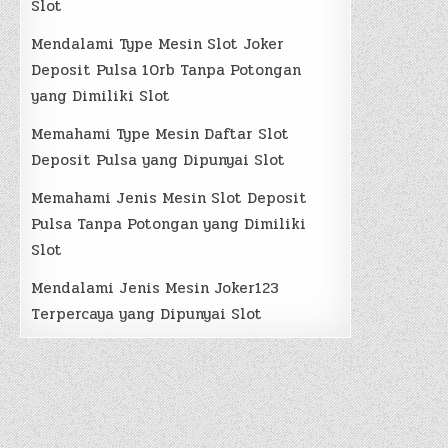
Slot
Mendalami Type Mesin Slot Joker
Deposit Pulsa 10rb Tanpa Potongan
yang Dimiliki Slot
Memahami Type Mesin Daftar Slot
Deposit Pulsa yang Dipunyai Slot
Memahami Jenis Mesin Slot Deposit
Pulsa Tanpa Potongan yang Dimiliki
Slot
Mendalami Jenis Mesin Joker123
Terpercaya yang Dipunyai Slot