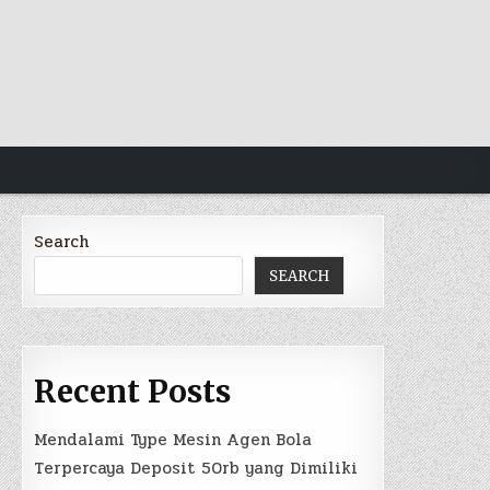
Search
SEARCH
Recent Posts
Mendalami Type Mesin Agen Bola
Terpercaya Deposit 50rb yang Dimiliki