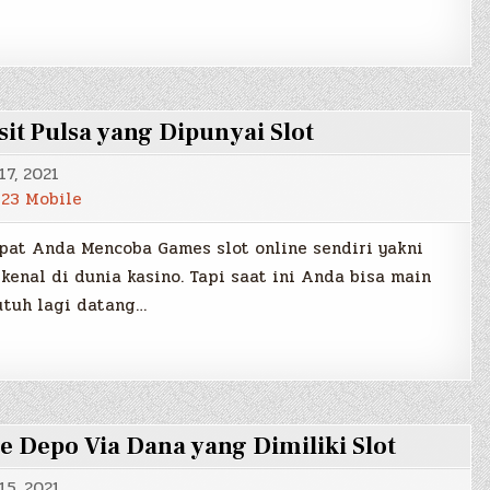
it Pulsa yang Dipunyai Slot
17, 2021
123 Mobile
pat Anda Mencoba Games slot online sendiri yakni
enal di dunia kasino. Tapi saat ini Anda bisa main
butuh lagi datang…
e Depo Via Dana yang Dimiliki Slot
15, 2021