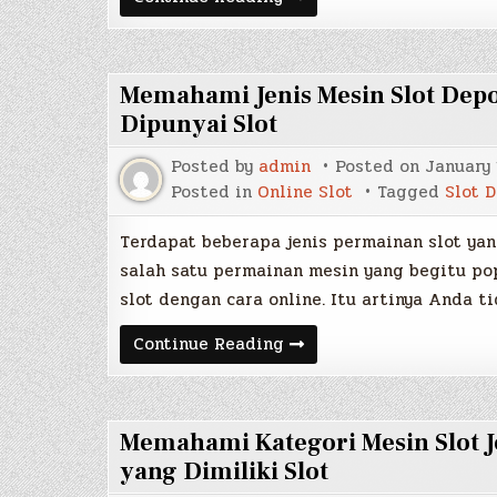
Kategori
Mesin
Slot
Online
Depo
Memahami Jenis Mesin Slot Depo
Via
Dana
Dipunyai Slot
yang
Dimiliki
Slot
Posted by
admin
Posted on
January 
Posted in
Online Slot
Tagged
Slot 
Terdapat beberapa jenis permainan slot yan
salah satu permainan mesin yang begitu pop
slot dengan cara online. Itu artinya Anda t
Memahami
Continue Reading
Jenis
Mesin
Slot
Deposit
Via
Memahami Kategori Mesin Slot J
Pulsa
Tanpa
yang Dimiliki Slot
Potongan
yang