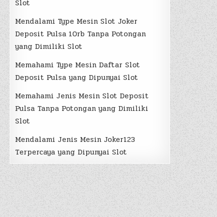
Slot
Mendalami Type Mesin Slot Joker
Deposit Pulsa 10rb Tanpa Potongan
yang Dimiliki Slot
Memahami Type Mesin Daftar Slot
Deposit Pulsa yang Dipunyai Slot
Memahami Jenis Mesin Slot Deposit
Pulsa Tanpa Potongan yang Dimiliki
Slot
Mendalami Jenis Mesin Joker123
Terpercaya yang Dipunyai Slot