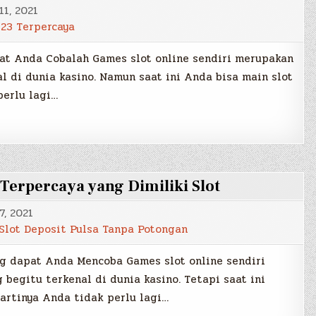
11, 2021
123 Terpercaya
at Anda Cobalah Games slot online sendiri merupakan
l di dunia kasino. Namun saat ini Anda bisa main slot
perlu lagi…
Terpercaya yang Dimiliki Slot
7, 2021
Slot Deposit Pulsa Tanpa Potongan
ng dapat Anda Mencoba Games slot online sendiri
begitu terkenal di dunia kasino. Tetapi saat ini
 artinya Anda tidak perlu lagi…