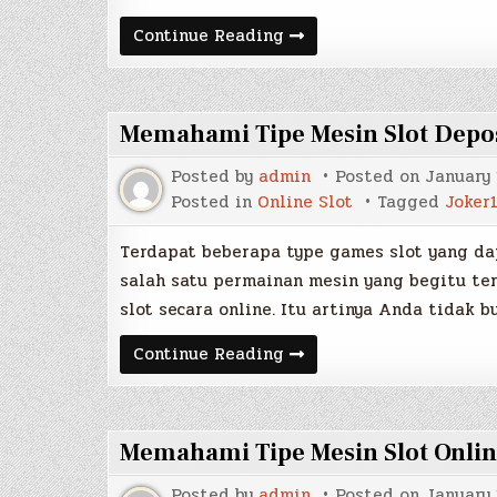
Memahami
Continue Reading
Type
Mesin
Judi
Slot
Deposit
Memahami Tipe Mesin Slot Depos
Pulsa
yang
Dipunyai
Posted by
admin
Posted on
January 
Slot
Posted in
Online Slot
Tagged
Joker
Terdapat beberapa type games slot yang da
salah satu permainan mesin yang begitu terk
slot secara online. Itu artinya Anda tidak 
Memahami
Continue Reading
Tipe
Mesin
Slot
Deposit
Pulsa
Memahami Tipe Mesin Slot Onlin
yang
Dipunyai
Slot
Posted by
admin
Posted on
January 